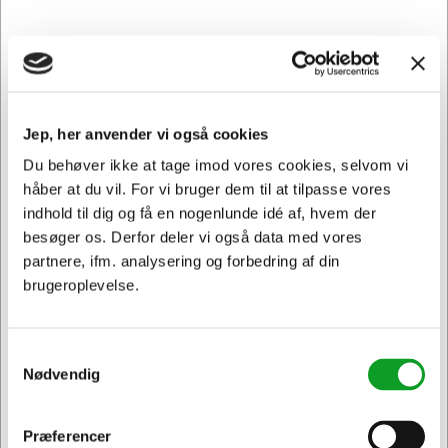
Jep, her anvender vi også cookies
118409
Du behøver ikke at tage imod vores cookies, selvom vi
Pilot gelpen B2P 0,7 mm rød
håber at du vil. For vi bruger dem til at tilpasse vores
indhold til dig og få en nogenlunde idé af, hvem der
Normalpris DKK 29,94
besøger os. Derfor deler vi også data med vores
DKK 24,94
/ Stk.
Fra
partnere, ifm. analysering og forbedring af din
DKK 19,95 ekskl. moms
brugeroplevelse.
Føj til kurv
På lager | Levering: 1-2 hverdage
Samtykkevalg
Sælges i pakker af 10 Stk.
Nødvendig
Præferencer
Spar 15%
Jeg ønsker at handle som