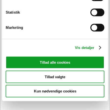
Statistik
Privat
Erhverv & EAN
Marketing
Vis detaljer
Tillad alle cookies
184535
Stiftblyant | Pilot H-125 Progrex | 0,5 mm | sort
Tillad valgte
Normalpris DKK 32,44
DKK 27,44
/ Stk.
Kun nødvendige cookies
Fra
DKK 21,95 ekskl. moms
Føj til kurv