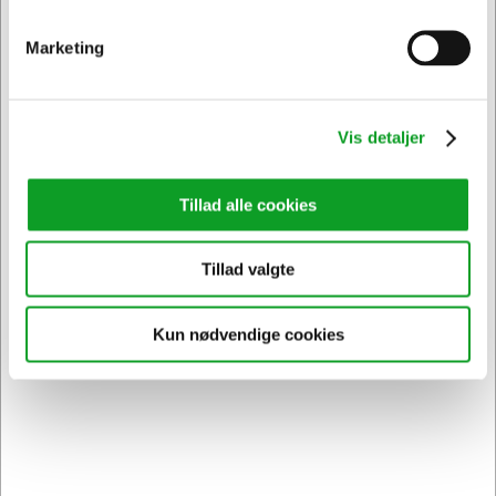
1405094
Magneter Dahle Ø13 mm grøn 10 stk.
Marketing
Normalpris DKK 37,44
DKK 24,94
/ Pakker
Fra
DKK 19,95 ekskl. moms
Vis detaljer
Føj til kurv
Tillad alle cookies
På lager | Levering: 1-2 hverdage
Tillad valgte
Spar 33%
Kun nødvendige cookies