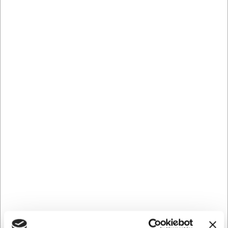
Spar 33%
1405091
Magneter Dahle Ø13 mm hvid 10 stk.
Normalpris DKK 37,44
DKK 24,94
/ Pakker
Fra