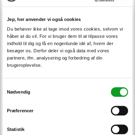
DKK 19,95 ekskl. moms
Føj til kurv
Jep, her anvender vi også cookies
På lager | Levering: 1-2 hverdage
Du behøver ikke at tage imod vores cookies, selvom vi
håber at du vil. For vi bruger dem til at tilpasse vores
indhold til dig og få en nogenlunde idé af, hvem der
Spar 33%
besøger os. Derfor deler vi også data med vores
partnere, ifm. analysering og forbedring af din
brugeroplevelse.
Samtykkevalg
Nødvendig
Præferencer
Jeg ønsker at handle som
Statistik
Privat
Erhverv & EAN