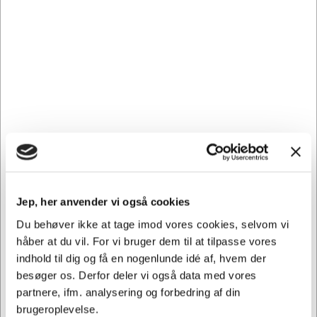
Gør din forretning mere effektiv og professionel med disse
pålidelige termoruller, der sikrer, at dine kvitteringer altid
ser godt ud.
Andre købte også
Spar 24%
Spar 24%
Jep, her anvender vi også cookies
Du behøver ikke at tage imod vores cookies, selvom vi
TILBUD
håber at du vil. For vi bruger dem til at tilpasse vores
indhold til dig og få en nogenlunde idé af, hvem der
108699
105736
Kopipapir A4 | Image
Termorulle 80x80x12
besøger os. Derfor deler vi også data med vores
Volume | 80 g | 500 ark
mm 80 meter BPA-fri 48
partnere, ifm. analysering og forbedring af din
gram
Normalpris DKK 63,69
Normalpris DKK 26,19
brugeroplevelse.