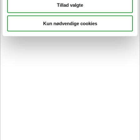
på
hertelsboresko.dk
Tillad valgte
Kun nødvendige cookies
Sikker levering med GLS
og
egen fragtmand
Kontakt DK's måske
høfligste
kundeservice