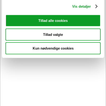
Sikker levering med GLS
og
egen fragtmand
Vis detaljer
Tillad alle cookies
Tillad valgte
Kun nødvendige cookies
Kontakt DK's måske
høfligste
kundeservice
Bestil inden 12.30 og få dine
varer
allerede i morgen