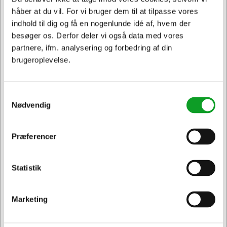
Skitseblok med kraftigt, hvidt papir i høj kvalitet, velegnet
håber at du vil. For vi bruger dem til at tilpasse vores
til både tørre og mere flydende tegneredskaber (blyanter,
penselpenne, farveblyanter og indian ink ) 25 ark syrefrit
indhold til dig og få en nogenlunde idé af, hvem der
papir 250g/m2.
besøger os. Derfor deler vi også data med vores
partnere, ifm. analysering og forbedring af din
brugeroplevelse.
Samtykkevalg
Nødvendig
Vi har åben hele døgnet
Præferencer
på
hertelsboresko.dk
Jeg ønsker at handle som
Statistik
Privat
Erhverv & EAN
Marketing