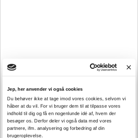
1085932
Bærepose papir brun 350x170x270mm med snoet hank
250 stk
Normalpris DKK 1.452,50
DKK 1.321,25
/ Kartoner
Fra
Jep, her anvender vi også cookies
DKK 1.057,00 ekskl. moms
Du behøver ikke at tage imod vores cookies, selvom vi
Føj til kurv
håber at du vil. For vi bruger dem til at tilpasse vores
indhold til dig og få en nogenlunde idé af, hvem der
På vej til lager | Lev.tid: 5-10 hverdage
besøger os. Derfor deler vi også data med vores
partnere, ifm. analysering og forbedring af din
brugeroplevelse.