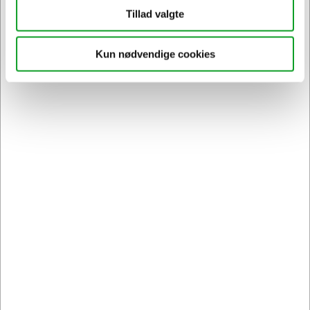
Føj til kurv
Tillad valgte
På lager | Lev.tid: 2-5 hverdage
Kun nødvendige cookies
Spar 13%
143785
Bærepose papir brun 180x80x220mm 4,9 liter m/ flad
hank 250 stk