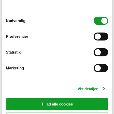
Samtykkevalg
Nødvendig
Præferencer
Jeg ønsker at handle som
Statistik
Privat
Erhverv & EAN
Marketing
109391
Bærepose papir brun 350x170x245 mm 17 liter m/flad
hank 200 stk
Vis detaljer
DKK 1.773,75
/ Pakker
DKK 1.419,00 ekskl. moms
Tillad alle cookies