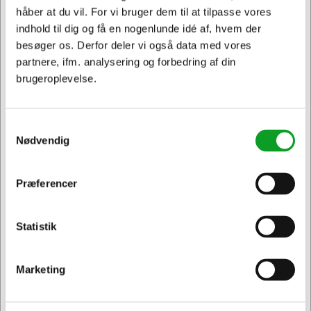
mindsker forbruget.
håber at du vil. For vi bruger dem til at tilpasse vores
indhold til dig og få en nogenlunde idé af, hvem der
Papirmaterialet er et fibermix med nyfibre og
besøger os. Derfor deler vi også data med vores
genbrugsfibre, 2-lags, præget og uden tryk.
partnere, ifm. analysering og forbedring af din
Papiret passer til Torks H2
brugeroplevelse.
håndklædepapirsdispensere
Med én ad gangen funktion i dispenseren er hygiejnen
sikret og forbruget minimeret.
Samtykkevalg
Med Tork Easy Handling er emballage let at bære,
Nødvendig
åbne og bortskaffe.
Papirmaterialet er godkendt til EU´s miljøcertifikat -
EU-Blomsten
Præferencer
Jeg ønsker at handle som
Håndklædearkene er godkendt til aftørring af
overflader der kommer i berøring med fødevarer.
Størrelse udfoldet: 23,4 x 21,3cm
Statistik
Privat
Erhverv & EAN
Marketing
Andre købte også