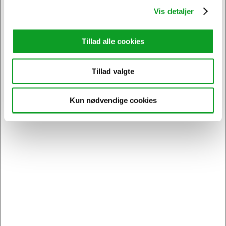
Vis detaljer
Spar 16%
Spar 13%
Tillad alle cookies
KUNDEFAVORIT
KUNDEFAVORIT
Tillad valgte
106432
396274
Affaldssæk | 70x110 cm
Toiletpapir 3-lags 72
Kun nødvendige cookies
| 100 L | klar | 53 mic |
ruller
LDPE | 10 stk
Normalpris DKK 31,19
Normalpris DKK 698,44
DKK 26,19
DKK 608,44
/ Rulle
/
Fra
Fra
DKK 20,95 ekskl. moms
Sæk
DKK 486,75 ekskl. moms
Føj til kurv
Føj til kurv
På lager | Levering: 1-2
På lager | Levering: 1-2
hverdage
hverdage
Sælges i pakker af 10 Rulle