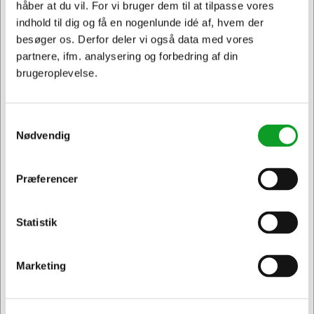
håber at du vil. For vi bruger dem til at tilpasse vores
Spar 24%
Spar 16%
indhold til dig og få en nogenlunde idé af, hvem der
besøger os. Derfor deler vi også data med vores
partnere, ifm. analysering og forbedring af din
brugeroplevelse.
TILBUD
108699
108700
Kopipapir A4 | Image
Kopipapir A4 | Image
Samtykkevalg
Volume | 80 g | 500 ark
Volume | 80 g | 4 huller |
Nødvendig
500 ark
Normalpris DKK 63,69
Normalpris DKK 91,19
DKK 48,69
DKK 76,19
/
/
Fra
Fra
Præferencer
Jeg ønsker at handle som
Pakker
Pakker
DKK 38,95 ekskl. moms
DKK 60,95 ekskl. moms
Føj til kurv
Føj til kurv
Statistik
Privat
Erhverv & EAN
På lager | Levering: 1-2
På lager | Levering: 1-2
hverdage
hverdage
Sælges i pakker af 5 Pakker
Sælges i pakker af 5 Pakker
Marketing