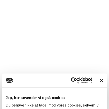
ColorPrint papir er også optimeret til digitalprint, hvilket
gør det til det perfekte valg for kontoret.
Måske bruger du mange forskellige typer printere på dit
kontor? Xerox ColorPrint kopipapir er kompatibelt med
både bordprintere og multifunktionsprintere, så du kan
bruge det på tværs af hele kontoret. Det fungerer lige så
godt til sort/hvid-print som til farveprint, og sikrer
fantastiske detaljer samt gråtoner.
Handler du miljøbevidst? Vores Xerox ColorPrint er FSC®-
certificeret. Det betyder, at produktionen af dette papir
opfylder de højeste miljømæssige og sociale standarder.
Så du kan have samvittigheden i orden samtidig med, at
du opnår professionelle resultater med dine print.
Andre købte også
Jep, her anvender vi også cookies
Du behøver ikke at tage imod vores cookies, selvom vi