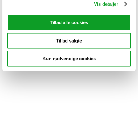
Vis detaljer
Tillad alle cookies
Tillad valgte
Kun nødvendige cookies
Vi har åben hele døgnet
på
hertelsboresko.dk
Sikker levering med GLS
og
egen fragtmand