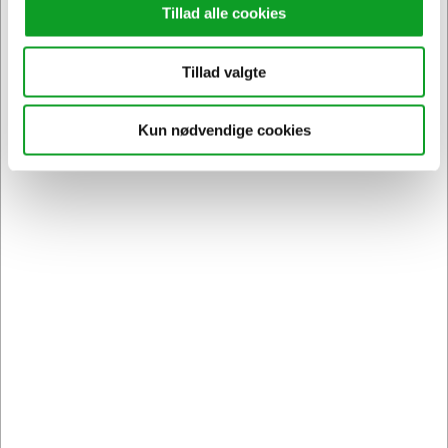
Tillad alle cookies
Tillad valgte
Vi har åben hele døgnet
på
hertelsboresko.dk
Kun nødvendige cookies
Sikker levering med GLS
og
egen fragtmand