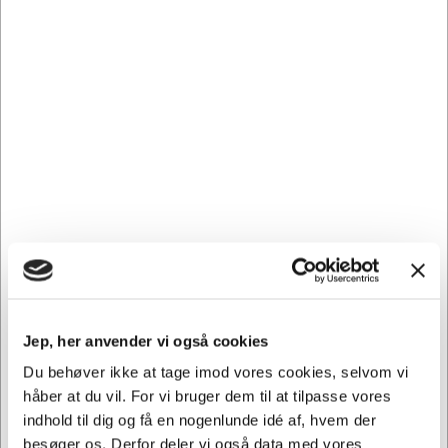
Samtidig forbygger du, at der ikke kommer ekstra slid på
din printer, da uoriginale forbrugsstoffer kan forårsage
skade i din printer.
1970083 passer til følgende printer: MC 760DN, MC
760DNF, MC 770DN, MC 770DNF, MC 780DNF, ES 7470,
ES 7470dfn, ES 7470dn, ES 7470dfn MFP, ES 7470dn MFP,
ES 7470MFP, ES 7480, ES 7480dfn, ES 7480dn, ES
7480dn MFP, ES 7480dfn MFP, ES 7480MFP
Andre købte også
Jep, her anvender vi også cookies
Du behøver ikke at tage imod vores cookies, selvom vi
håber at du vil. For vi bruger dem til at tilpasse vores
indhold til dig og få en nogenlunde idé af, hvem der
besøger os. Derfor deler vi også data med vores