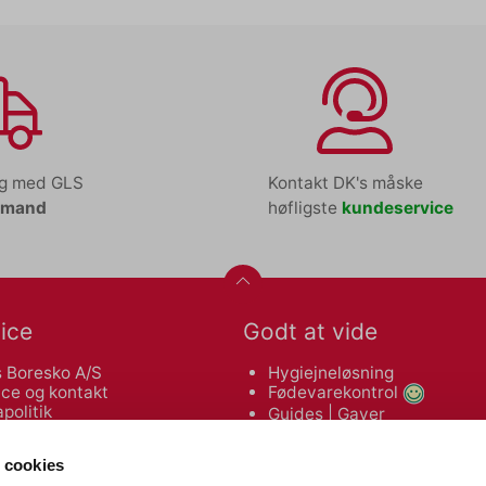
ng med GLS
Kontakt DK's måske
tmand
høfligste
kundeservice
ice
Godt at vide
 Boresko A/S
Hygiejneløsning
ce og kontakt
Fødevarekontrol
politik
Guides
|
Gaver
leveringsbetingelser
Makulatorguide
 af varer
Tonerguide
 cookies