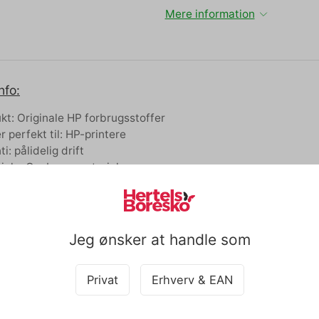
Mere information
nfo:
kt: Originale HP forbrugsstoffer
r perfekt til: HP-printere
i: pålidelig drift
iale: Genbrugsmateriale
agende kvalitet print
:
Jeg ønsker at handle som
nale HP forbrugsstoffer sikrer skarpe og klare udskrifter.
elig drift og enestående HP kvalitet print.
rbrugsstoffer er designet med hensyn til miljøet og er genbru
Privat
Erhverv & EAN
lse: