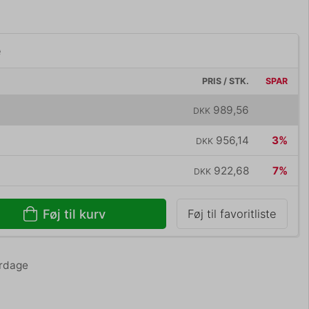
e
PRIS / STK.
SPAR
989,56
DKK
956,14
3%
DKK
922,68
7%
DKK
Føj til kurv
Føj til favoritliste
erdage