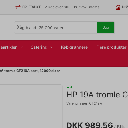
FRI FRAGT
-
V. køb over 800,- kr. ekskl. moms
DK
Søg
eartikler
Catering
Køb grønnere
Flere produkter
9A tromle CF219A sort, 12000 sider
HP
HP 19A tromle C
Varenummer:
CF219A
DKK 989,56
/ Stk.