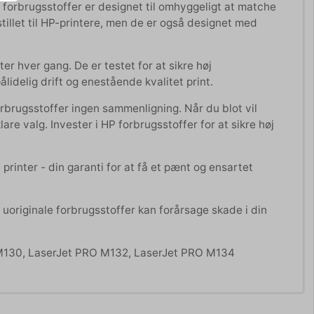
 forbrugsstoffer er designet til omhyggeligt at matche
dstillet til HP-printere, men de er også designet med
er hver gang. De er testet for at sikre høj
idelig drift og enestående kvalitet print.
forbrugsstoffer ingen sammenligning. Når du blot vil
lare valg. Invester i HP forbrugsstoffer for at sikre høj
 printer - din garanti for at få et pænt og ensartet
 uoriginale forbrugsstoffer kan forårsage skade i din
O M130, LaserJet PRO M132, LaserJet PRO M134