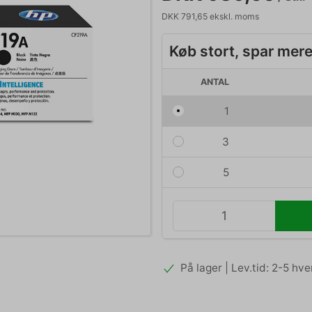
DKK 791,65 ekskl. moms
Køb stort, spar mer
ANTAL
1
3
5
På lager | Lev.tid: 2-5 hv