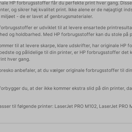
nale HP forbrugsstoffer får du perfekte print hver gang. Disse
nter, og sikrer høj kvalitet print. Ikke alene er de nøjagtigt in
 miljøet - de er lavet af genbrugsmaterialer.
orbrugsstoffer er udviklet til at levere ensartede printresultat
ghed og holdbarhed. Med HP forbrugsstoffer kan du stole på pål
mmer til at levere skarpe, klare udskrifter, har originale HP 
edste og pålidelige til din printer, er HP forbrugsstoffer det k
rint hver gang.
resko anbefaler, at du vælger originale forbrugsstoffer til din
forbygger du, at der ikke kommer ekstra slid på din printer, da
sser til følgende printer: LaserJet PRO M102, LaserJet PR