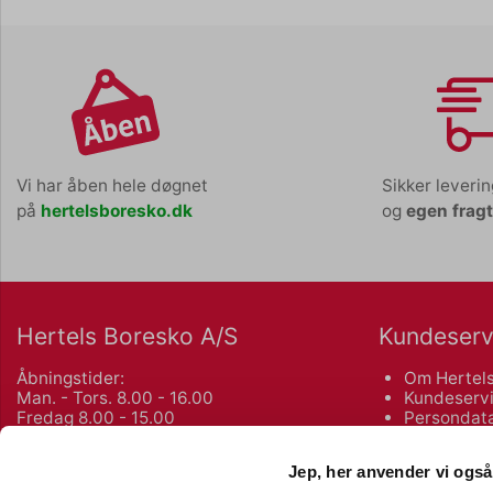
Vi har åben hele døgnet
Sikker leveri
på
hertelsboresko.dk
og
egen frag
Hertels Boresko A/S
Kundeserv
Åbningstider:
Om Hertels
Man. - Tors. 8.00 - 16.00
Kundeservi
Fredag 8.00 - 15.00
Persondata
Salgs- og 
Kuhlaus Vej 80, Næstved
Returnering
Jep, her anvender vi også
55 72 10 75