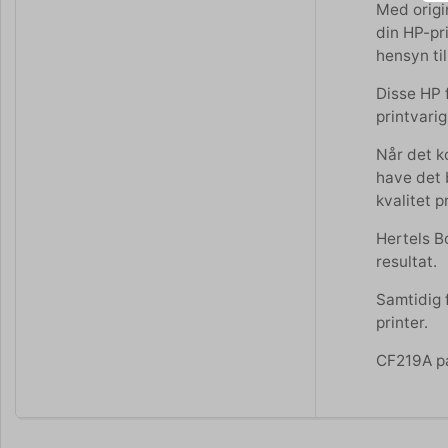
Med origi
din HP-pri
hensyn til
Disse HP f
printvari
Når det ko
have det b
kvalitet p
Hertels Bo
resultat.
Samtidig 
printer.
CF219A pa