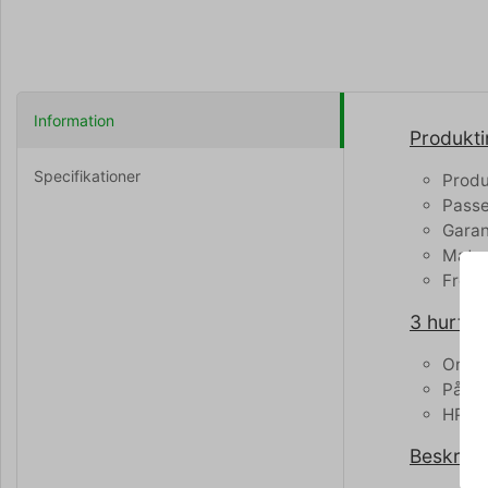
Information
Produkti
Specifikationer
Produ
Passe
Garant
Mater
Fremr
3 hurtige
Origi
Pålid
HP fo
Beskrive