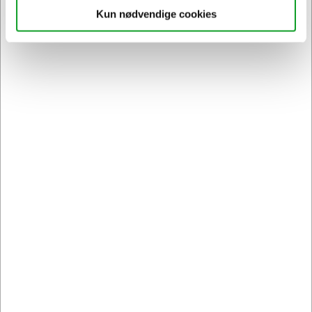
Kun nødvendige cookies
Sikker levering med GLS
og
egen fragtmand
Kontakt DK's måske
høfligste
kundeservice