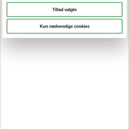
Vi har åben hele døgnet
Tillad valgte
på
hertelsboresko.dk
Kun nødvendige cookies
Sikker levering med GLS
og
egen fragtmand
Kontakt DK's måske