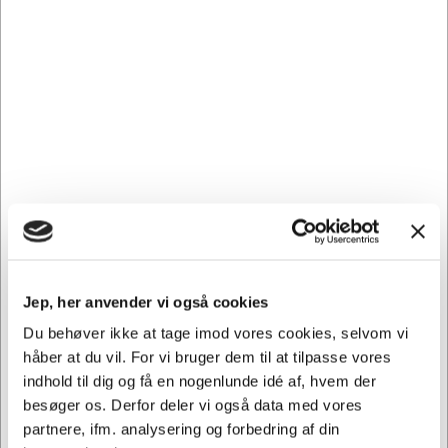
Samtidig forbygger du, at der ikke kommer ekstra slid på
din printer, da uoriginale forbrugsstoffer kan forårsage
skade i din printer.
CK8531Y passer til følgende printer: CK 8531, CK 3508CI
Andre købte også
Spar 31%
Spar 24%
Jep, her anvender vi også cookies
Du behøver ikke at tage imod vores cookies, selvom vi
håber at du vil. For vi bruger dem til at tilpasse vores
TILBUD
indhold til dig og få en nogenlunde idé af, hvem der
besøger os. Derfor deler vi også data med vores
104290
108699
Blok affald A6 limet i top
Kopipapir A4 | Image
partnere, ifm. analysering og forbedring af din
Volume | 80 g | 500 ark