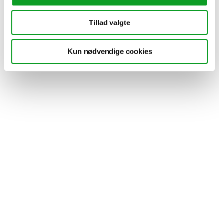
Tillad valgte
Vi har åben hele døgnet
på
hertelsboresko.dk
Kun nødvendige cookies
Sikker levering med GLS
og
egen fragtmand