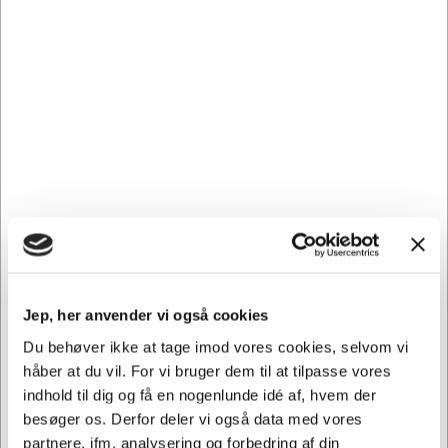
din printer, da uoriginale forbrugsstoffer kan forårsage
skade i din printer.
44973511 passer til følgende printer: ES 5431, ES 5431dn,
ES 3452, ES 3452DN, ES 3452DN MFP, ES 3452MFP, ES
5462, ES 5462 DN, ES 5462 DN MFP,ES 5462 DNW MFP,
ES 5462 MFP
Andre købte også
Spar 14%
Spar 20%
Jep, her anvender vi også cookies
Du behøver ikke at tage imod vores cookies, selvom vi
håber at du vil. For vi bruger dem til at tilpasse vores
indhold til dig og få en nogenlunde idé af, hvem der
KUNDEFAVORIT
besøger os. Derfor deler vi også data med vores
106433
107972
partnere, ifm. analysering og forbedring af din
Affaldssæk | 70x110 cm
Pakketape Tesa PP acryl