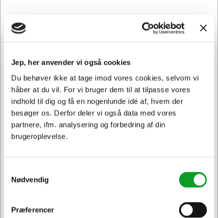
printkvalitet.
OKI forbrugsstoffer gør arbejdet nemt første gang og hver
gang der efter. Printresultaterne er altid skarpe og klare.
Kun med originale OKI forbrugsstoffer vil du opleve denne
overlegne kvalitet, fordi de er nøjagtigt indstillet til OKI
Jep, her anvender vi også cookies
printere. Stol på OKI's høje printkvalitet og få det bedste
ud af din OKI printer.
Du behøver ikke at tage imod vores cookies, selvom vi
håber at du vil. For vi bruger dem til at tilpasse vores
Hertels Boresko anbefaler, at du vælger originale
indhold til dig og få en nogenlunde idé af, hvem der
forbrugsstoffer til din printer - din garanti for at få et pænt
besøger os. Derfor deler vi også data med vores
og ensartet resultat.
partnere, ifm. analysering og forbedring af din
Samtidig forbygger du, at der ikke kommer ekstra slid på
brugeroplevelse.
din printer, da uoriginale forbrugsstoffer kan forårsage
skade i din printer.
OKI20531 passer til følgende printer: C 823, C 823 DN, C
Samtykkevalg
Nødvendig
823 N, C 833, C 833 DN, C 833 DT, C 833 N, C 843, C
843 DN
Præferencer
Jeg ønsker at handle som