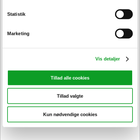
Statistik
Privat
Erhverv & EAN
Marketing
Vi har åben hele døgnet
på
hertelsboresko.dk
Vis detaljer
Tillad alle cookies
Tillad valgte
Sikker levering med GLS
og
egen fragtmand
Kun nødvendige cookies