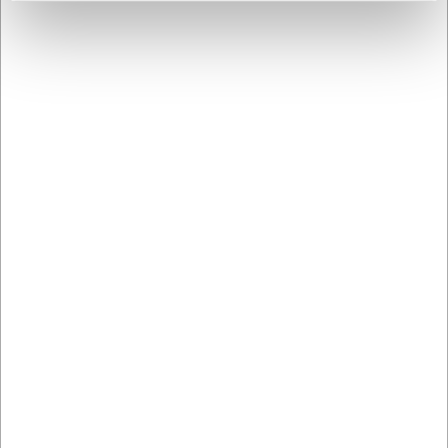
Kontakt DK's måske
høfligste
kundeservice
Bestil inden 12.30 og få dine
varer
allerede i morgen