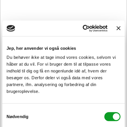
du ønsker pålidelige, driftsikre og dynamiske
printresultater. De leverer skarpe og klare udskrifter,
hvilket gør dem til det perfekte valg for din Lexmark
printer.
Oplev den fremragende og ensartede udskriftskvalitet
med Lexmark forbrugsstoffer. Fra dokumenter til billeder -
kvaliteten er altid på top. Kun originale Lexmark
Jep, her anvender vi også cookies
forbrugsstoffer kan levere denne høje kvalitet, fordi de er
nøjagtigt indstillet til Lexmark printere. Du kan altid regne
Du behøver ikke at tage imod vores cookies, selvom vi
med kvaliteten af Lexmark forbrugsstoffer.
håber at du vil. For vi bruger dem til at tilpasse vores
indhold til dig og få en nogenlunde idé af, hvem der
Hertels Boresko anbefaler, at du vælger originale
besøger os. Derfor deler vi også data med vores
forbrugsstoffer til din printer - din garanti for at få et pænt
og ensartet resultat.
partnere, ifm. analysering og forbedring af din
brugeroplevelse.
Samtidig forbygger du, at der ikke kommer ekstra slid på
din printer, da uoriginale forbrugsstoffer kan forårsage
skade i din printer.
Samtykkevalg
Nødvendig
C242XY0 passer til følgende printer: C 2325, C 2325DW, C
2425, C 2425AW, C 2425DW, C 2535, C 2535DW, MC