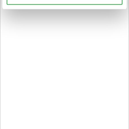
Sikker levering med GLS
og
egen fragtmand
Kontakt DK's måske
høfligste
kundeservice
Bestil inden 12.30 og få dine