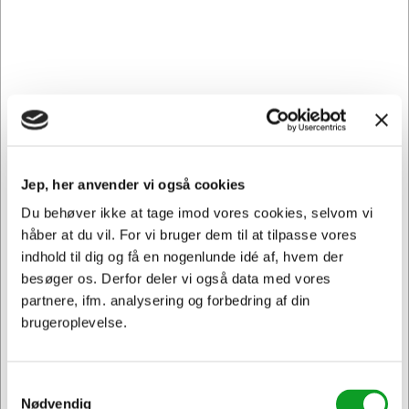
du ønsker pålidelige, driftsikre og dynamiske
printresultater. De leverer skarpe og klare udskrifter,
hvilket gør dem til det perfekte valg for din Lexmark
printer.
Oplev den fremragende og ensartede udskriftskvalitet
med Lexmark forbrugsstoffer. Fra dokumenter til billeder -
kvaliteten er altid på top. Kun originale Lexmark
forbrugsstoffer kan levere denne høje kvalitet, fordi de er
nøjagtigt indstillet til Lexmark printere. Du kan altid regne
Jep, her anvender vi også cookies
med kvaliteten af Lexmark forbrugsstoffer.
Du behøver ikke at tage imod vores cookies, selvom vi
Hertels Boresko anbefaler, at du vælger originale
håber at du vil. For vi bruger dem til at tilpasse vores
forbrugsstoffer til din printer - din garanti for at få et pænt
indhold til dig og få en nogenlunde idé af, hvem der
og ensartet resultat.
besøger os. Derfor deler vi også data med vores
partnere, ifm. analysering og forbedring af din
Samtidig forbygger du, at der ikke kommer ekstra slid på
brugeroplevelse.
din printer, da uoriginale forbrugsstoffer kan forårsage
skade i din printer.
76C0HY0 passer til følgende printer: Lexmark CX 920,
Samtykkevalg
Lexmark CX 920 DE, Lexmark CX 921, Lexmark CX 922,
Nødvendig