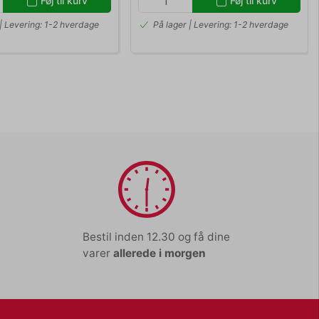
Føj til kurv
Føj til kurv
 | Levering: 1-2 hverdage
På lager | Levering: 1-2 hverdage
Bestil inden 12.30 og få dine
varer
allerede i morgen