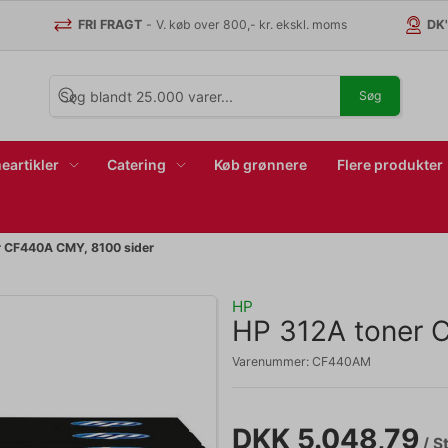
FRI FRAGT
-
V. køb over 800,- kr. ekskl. moms
DK
Søg
eartikler
Catering
Køb grønnere
Flere produkter
r CF440A CMY, 8100 sider
HP
HP 312A toner 
Varenummer:
CF440AM
DKK 5.048,79
/ St