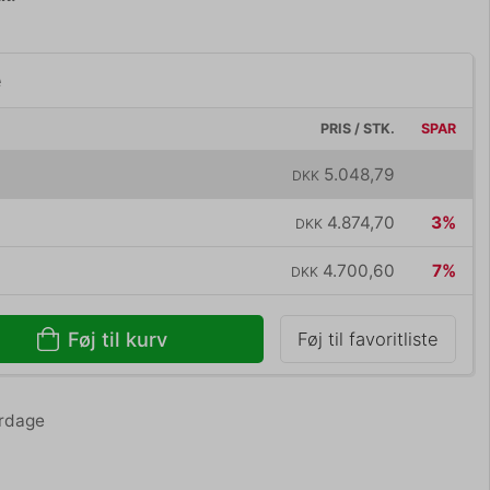
e
PRIS / STK.
SPAR
5.048,79
DKK
4.874,70
3%
DKK
4.700,60
7%
DKK
Føj til kurv
Føj til favoritliste
erdage