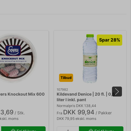
Spar 28%
Tilbud
107982
vers Knockout Mix 600
Kildevand Denice | 20 fl. | 0,5
liter l inkl. pant
Normalpris DKK 138,44
3,69
DKK 99,94
/ Stk.
/ Pakker
Fra
kskl. moms
DKK 79,95 ekskl. moms