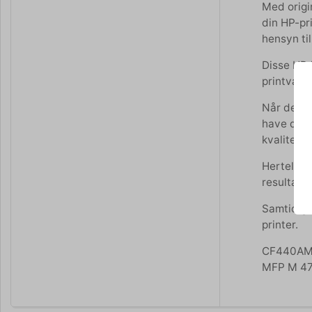
Med origi
din HP-pri
hensyn til
Disse HP f
printvari
Når det ko
have det b
kvalitet p
Hertels Bo
resultat.
Samtidig 
printer.
CF440AM p
MFP M 47