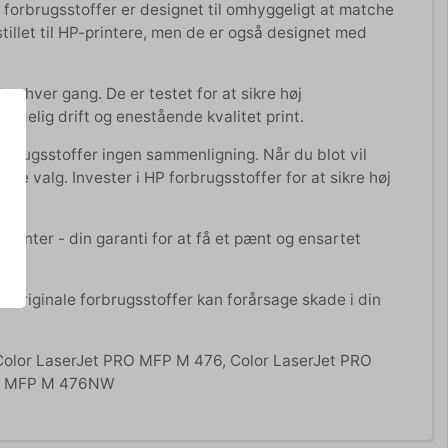
 forbrugsstoffer er designet til omhyggeligt at matche
dstillet til HP-printere, men de er også designet med
er hver gang. De er testet for at sikre høj
idelig drift og enestående kvalitet print.
forbrugsstoffer ingen sammenligning. Når du blot vil
lare valg. Invester i HP forbrugsstoffer for at sikre høj
 printer - din garanti for at få et pænt og ensartet
 uoriginale forbrugsstoffer kan forårsage skade i din
Color LaserJet PRO MFP M 476, Color LaserJet PRO
RO MFP M 476NW