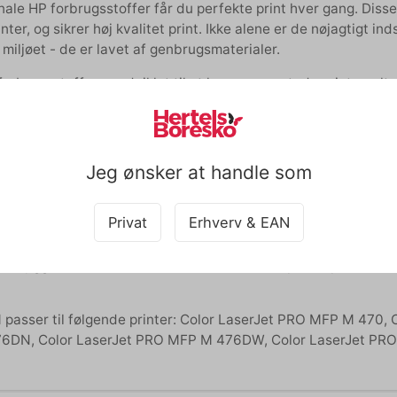
nale HP forbrugsstoffer får du perfekte print hver gang. Disse
nter, og sikrer høj kvalitet print. Ikke alene er de nøjagtigt in
 miljøet - de er lavet af genbrugsmaterialer.
orbrugsstoffer er udviklet til at levere ensartede printresultat
ghed og holdbarhed. Med HP forbrugsstoffer kan du stole på pål
mmer til at levere skarpe, klare udskrifter, har originale HP 
edste og pålidelige til din printer, er HP forbrugsstoffer det k
Jeg ønsker at handle som
rint hver gang.
resko anbefaler, at du vælger originale forbrugsstoffer til din
Privat
Erhverv & EAN
forbygger du, at der ikke kommer ekstra slid på din printer, da
asser til følgende printer: Color LaserJet PRO MFP M 470, 
6DN, Color LaserJet PRO MFP M 476DW, Color LaserJet P