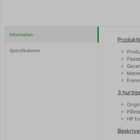
Information
Produkti
Specifikationer
Produ
Passe
Garant
Mater
Fremr
3 hurtige
Origi
Pålid
HP fo
Beskrive