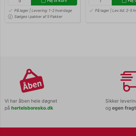
Føj til kurv
Føj t
På lager | Levering: 1-2 hverdage
På lager | Lev.tid: 2-5 
Sælges i pakker af 5 Pakker
Vi har åben hele døgnet
Sikker leveri
på
hertelsboresko.dk
og
egen frag