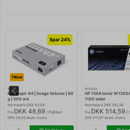
Spar 24%
Tilbud
108699
W1350A
Kopipapir A4 | Image Volume | 80
HP 135A toner W1350A
g | 500 ark
1100 sider
Normalpris DKK 63,69
Normalpris DKK 552,46
DKK 48,69
DKK 514,59
/ Pakker
/ 
Fra
Fra
DKK 38,95 ekskl. moms
DKK 411,67 ekskl. moms