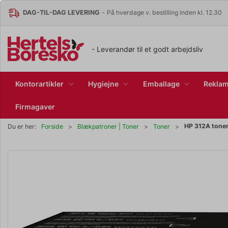
DAG-TIL-DAG LEVERING
-
På hverdage v. bestilling inden kl. 12.30
- Leverandør til et godt arbejdsliv
Kontorartikler
Hygiejne
Emballage
Reklam
Firmagaver
HP 312A tone
Du er her:
Forside
Blækpatroner | Toner
Toner