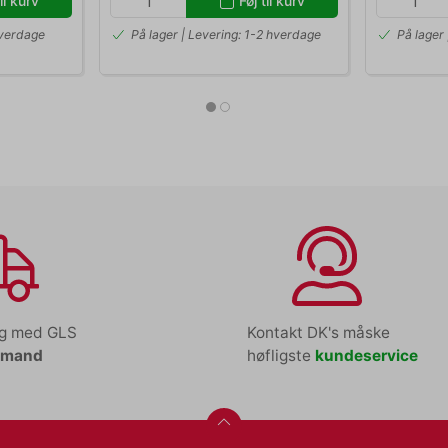
il kurv
Føj til kurv
hverdage
På lager | Levering: 1-2 hverdage
På lager
ng med GLS
Kontakt DK's måske
tmand
høfligste
kundeservice