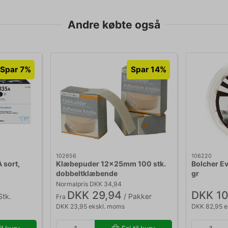
Andre købte også
Spar 7%
Spar 14%
102656
106220
 sort,
Klæbepuder 12x25mm 100 stk.
Bolcher E
dobbeltklæbende
gr
Normalpris DKK 34,94
DKK 29,94
DKK 10
Stk.
/ Pakker
Fra
DKK 23,95 ekskl. moms
DKK 82,95 e