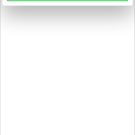
Sikker levering med GLS
og
egen fragtmand
Kontakt DK's måske
høfligste
kundeservice
Bestil inden 12.30 og få dine
varer
allerede i morgen