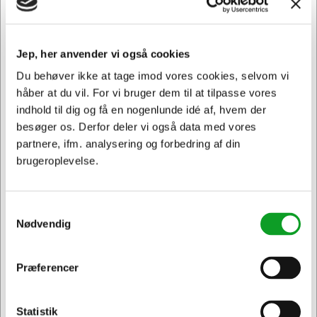
skade i din printer.
1252C002 passer til følgende printer: i-SENSYS MF731
Jep, her anvender vi også cookies
CDW, i-SENSYS MF732 CDW, i-SENSYS MF733 CDW, i-
SENSYS MF734 CDW, i-SENSYS MF735 CDW
Du behøver ikke at tage imod vores cookies, selvom vi
håber at du vil. For vi bruger dem til at tilpasse vores
indhold til dig og få en nogenlunde idé af, hvem der
Andre købte også
besøger os. Derfor deler vi også data med vores
partnere, ifm. analysering og forbedring af din
brugeroplevelse.
Spar 7%
Spar 7%
Samtykkevalg
Nødvendig
Præferencer
Jeg ønsker at handle som
1251C002
1253C002
Canon toner CRG 046H
Canon toner CRG 046H
gul, 5000 sider
cyan, 5000 sider
Statistik
Privat
Erhverv & EAN