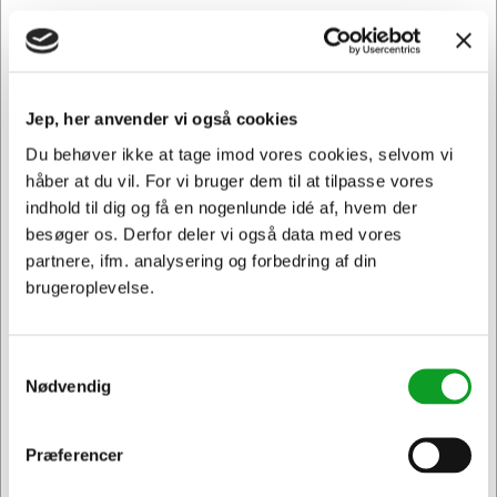
skade i din printer.
TN243Y passer til følgende printer: DCP-L3500, DCP-
L3510 CDW, DCP-L3517 CDW, DCP-L3550 CDW, HL-
L3200, HL-L3210 CW, HL-L3230 CDN, HL-L3230 CDW,
Jep, her anvender vi også cookies
HL-L3270 CDW, HL-L3280 CDW, MFC-L3700, MFC-L3710
Du behøver ikke at tage imod vores cookies, selvom vi
CW, MFC-L3730 CDN, MFC-L3750 CDW, MFC-L3770
CDW
håber at du vil. For vi bruger dem til at tilpasse vores
indhold til dig og få en nogenlunde idé af, hvem der
besøger os. Derfor deler vi også data med vores
partnere, ifm. analysering og forbedring af din
Andre købte også
brugeroplevelse.
Samtykkevalg
Spar 7%
Spar 7%
Nødvendig
Præferencer
Jeg ønsker at handle som