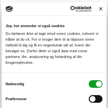
skade i din printer.
TN241Y passer til følgende printer: DCP-9015 CDW, DCP-
9017 CDW, DCP-9020 CDW, DCP-9022 CDW, HL-3140
CW, HL-3142 CW, HL-3150 CDN, HL-3150 CDW, HL-3152
Jep, her anvender vi også cookies
CDW, HL-3170 CDW, HL-3172 CDW, MFC-9130 CW, MFC-
Du behøver ikke at tage imod vores cookies, selvom vi
9140 CDN, MFC-9142 CDN, MFC-9330 CDW, MFC-9332
CDW, MFC-9335 CDW, MFC-9340 CDW, MFC-9342 CDW
håber at du vil. For vi bruger dem til at tilpasse vores
indhold til dig og få en nogenlunde idé af, hvem der
besøger os. Derfor deler vi også data med vores
partnere, ifm. analysering og forbedring af din
Andre købte også
brugeroplevelse.
Samtykkevalg
Spar 7%
Spar 7%
Nødvendig
Præferencer
Jeg ønsker at handle som