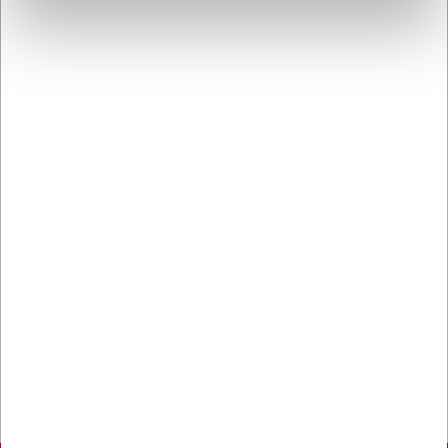
Kontakt DK's måske
høfligste
kundeservice
Bestil inden 12.30 og få dine
varer
allerede i morgen