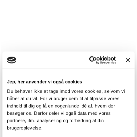
eget tryk på
Alle produkter i denne kategori kan bestilles med dit eget tryk
eller logo.
Kontakt Hertels Boresko A/S' kundeservice for at få et tilbud..
Kundeservice
email:
info@hertelsboresko.dk
Reklameartikel-afdeling
telefon: 55 58 09 20
Se vores store udvalg i
reklameartikler her
. Eller se vores udvalg
i
toilettasker med logo/tryk
og
paraplyer med logo/tryk
.
Jep, her anvender vi også cookies
Du behøver ikke at tage imod vores cookies, selvom vi
håber at du vil. For vi bruger dem til at tilpasse vores
indhold til dig og få en nogenlunde idé af, hvem der
besøger os. Derfor deler vi også data med vores
partnere, ifm. analysering og forbedring af din
Vi har åben hele døgnet
brugeroplevelse.
på
hertelsboresko.dk