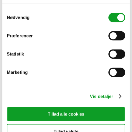
Samtykkevalg
Nødvendig
Præferencer
Jeg ønsker at handle som
Sikker levering med GLS
og
egen fragtmand
Statistik
Privat
Erhverv & EAN
Marketing
Vis detaljer
Kontakt DK's måske
høfligste
kundeservice
Tillad alle cookies
Tillad valgte