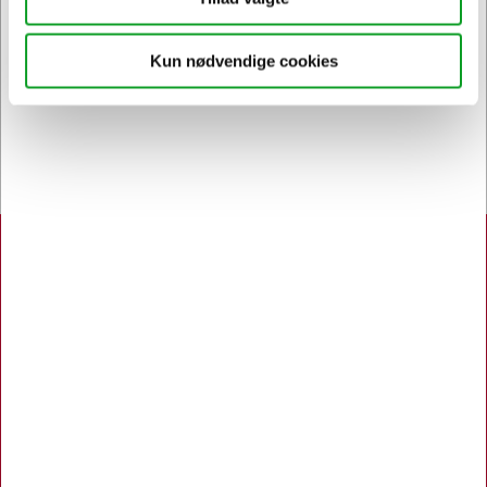
Kun nødvendige cookies
Bestil inden 12.30 og få dine
varer
allerede i morgen
Hertels Boresko A/S
Åbningstider:
Man. - Tors. 8.00 - 16.00
Fredag 8.00 - 15.00
Kuhlaus Vej 80, Næstved
55 72 10 75
Københavnsvej 106 F, Roskilde
46 77 02 00