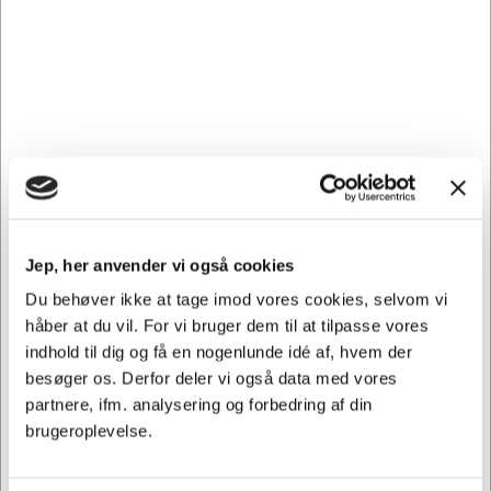
elsker et simpelt, elegant udseende.
For en mere afslappet stil på kontoret kan den kombineres
med en trendy jakke.
Ud over det enkle, men alligevel moderne design, giver
denne Neutral t-shirt til kvinder en uovertruffen komfort.
100% Økologisk Fairtrade Bomuld
OBS: Læs info vedr. pristillæg og opstartsgebyr:
Jep, her anvender vi også cookies
Nedenstående pristillæg tilføjes stk. pris ekskl. moms.
Du behøver ikke at tage imod vores cookies, selvom vi
håber at du vil. For vi bruger dem til at tilpasse vores
2-
1-farve
2-farve
1-farve
indhold til dig og få en nogenlunde idé af, hvem der
farve
1-farve
2-farve
tryk på
tryk på
tryk
besøger os. Derfor deler vi også data med vores
tryk
tryk
tryk
venstre
venstre
på
partnere, ifm. analysering og forbedring af din
på
på ryg
på ryg
bryst
bryst
ryggen
ryggen
og
og
brugeroplevelse.
max
max
max
max
venstre
venstre
10x10
10x10
20x20
20x20
bryst.
bryst.
cm
cm
cm.