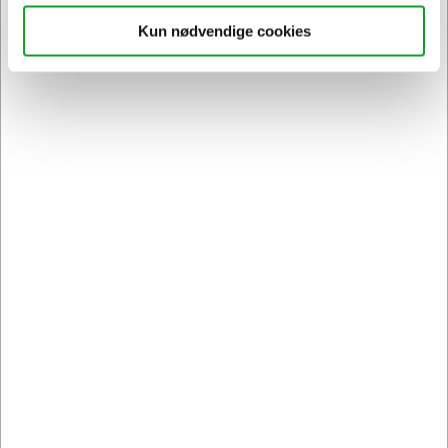
Kun nødvendige cookies
Sikker levering med GLS
og
egen fragtmand
Kontakt DK's måske
høfligste
kundeservice