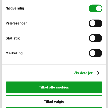
cm.
Samtykkevalg
4,50
7,50
13,50
37,50
Nødvendig
0,- kr.
27,- kr.
kr.
kr.
kr.
kr.
Præferencer
Jeg ønsker at handle som
Alle trykordre tillægges et opstartsgebyr pålydende 199,-
kr. ekskl. moms pr. farve.
Statistik
Privat
Erhverv & EAN
Opstartsgebyr og pristillæg fremgår på faktura.
Marketing
Vis detaljer
Vi har åben hele døgnet
Tillad alle cookies
på
hertelsboresko.dk
Tillad valgte