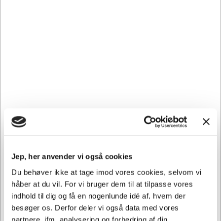
Lynlåspose Grippie
Lynlåspose Grippie
120x180mm u/skrivefelt
175x300mm
1000 stk.
u/skrivefelt 1000 stk.
Normalpris DKK 243,44
Normalpris DKK 523,44
DKK 203,44
DKK 445,94
/
/
Fra
Fra
Pakker
Pakker
DKK 162,75 ekskl. moms
DKK 356,75 ekskl. moms
Føj til kurv
Føj til kurv
På vej til lager | Lev.tid: 3-
På vej til lager | Lev.tid: 3-
7 hverdage
7 hverdage
Jep, her anvender vi også cookies
Du behøver ikke at tage imod vores cookies, selvom vi
håber at du vil. For vi bruger dem til at tilpasse vores
indhold til dig og få en nogenlunde idé af, hvem der
besøger os. Derfor deler vi også data med vores
partnere, ifm. analysering og forbedring af din