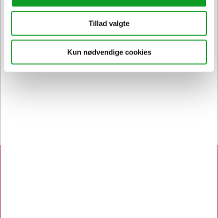
Kontakt DK's måske
høfligste
kundeservice
Tillad valgte
Kun nødvendige cookies
Bestil inden 12.30 og få dine
varer
allerede i morgen
Hertels Boresko A/S
Åbningstider:
Man. - Tors. 8.00 - 16.00
Fredag 8.00 - 15.00
Kuhlaus Vej 80, Næstved