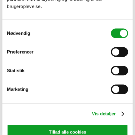
brugeroplevelse.
Vi har åben hele døgnet
på
hertelsboresko.dk
Samtykkevalg
Nødvendig
Præferencer
Jeg ønsker at handle som
Statistik
Privat
Erhverv & EAN
Sikker levering med GLS
og
egen fragtmand
Marketing
Vis detaljer
Tillad alle cookies