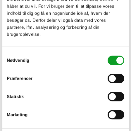
håber at du vil. For vi bruger dem til at tilpasse vores
indhold til dig og få en nogenlunde idé af, hvem der
Spar 32%
besøger os. Derfor deler vi også data med vores
partnere, ifm. analysering og forbedring af din
brugeroplevelse.
TILBUD
FNDK2WT30
Samtykkevalg
Ventilator Bord højde 30
Nødvendig
cm Hvid
Normalpris DKK 344,69
DKK 234,69
/ Stk.
Præferencer
Jeg ønsker at handle som
DKK 187,75 ekskl. moms
Føj til kurv
Statistik
Privat
Erhverv & EAN
På lager | Levering: 1-2
hverdage
Marketing