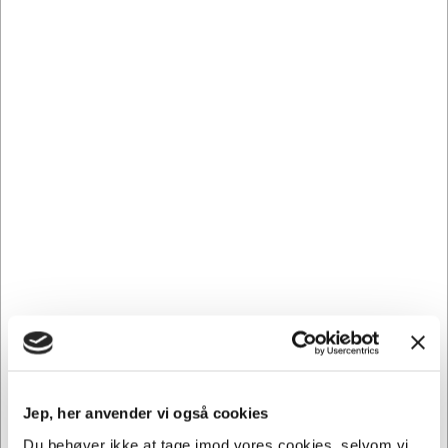
Vipbar:
Nej
Strømkabellængde:
1.60 m
Type:
Skrivebordsventilator
Strømadapterkabel længde:
1.60 m
Maksimalt strømforbrug:
25 W
Antal
3-Hastighed
hastighedsindstillinger:
Antal produkter i pakken:
1 stk.
Diameter:
300 mm
Effekt:
25 W
Pakkens indhold:
Bordtårnventilator
Lynvejledning
Andre købte også
Jep, her anvender vi også cookies
Du behøver ikke at tage imod vores cookies, selvom vi