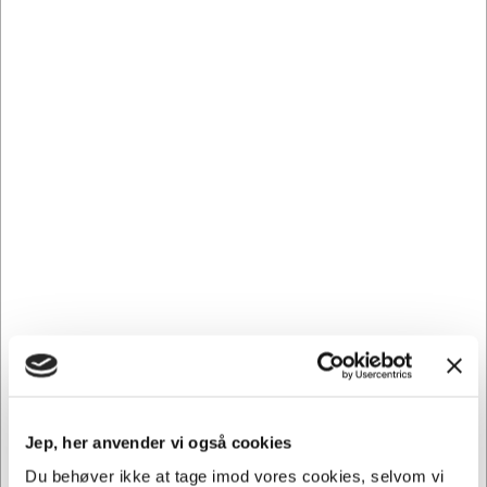
Når det kommer til at levere skarpe, klare udskrifter, har
originale HP forbrugsstoffer ingen sammenligning. Når du
blot vil have det bedste og pålidelige til din printer, er HP
forbrugsstoffer det klare valg. Invester i HP
forbrugsstoffer for at sikre høj kvalitet print hver gang.
Hertels Boresko anbefaler, at du vælger originale
forbrugsstoffer til din printer - din garanti for at få et pænt
og ensartet resultat.
Samtidig forbygger du, at der ikke kommer ekstra slid på
din printer, da uoriginale forbrugsstoffer kan forårsage
skade i din printer.
F9K06A passer til følgende printer: DesignJet Z 2600,
DesignJet Z 5600
Andre købte også
Jep, her anvender vi også cookies
Du behøver ikke at tage imod vores cookies, selvom vi