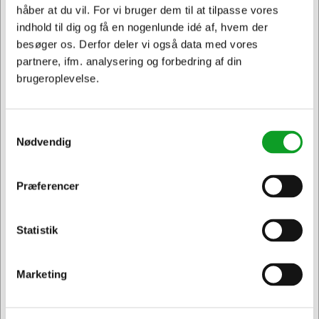
håber at du vil. For vi bruger dem til at tilpasse vores
Spar 15%
Spar 16%
indhold til dig og få en nogenlunde idé af, hvem der
besøger os. Derfor deler vi også data med vores
partnere, ifm. analysering og forbedring af din
brugeroplevelse.
KUNDEFAVORIT
KUNDEFAVORIT
103137
106432
Samtykkevalg
Dymo tape 45013 12mm
Affaldssæk | 70x110 cm
Nødvendig
sort/hvid
| 100 L | klar | 53 mic |
LDPE | 10 stk
Normalpris DKK 204,69
Normalpris DKK 31,19
DKK 174,69
DKK 26,19
/
/ Rulle
Fra
Fra
Præferencer
Jeg ønsker at handle som
DKK 20,95 ekskl. moms
Rulle
DKK 139,75 ekskl. moms
Føj til kurv
Føj til kurv
Statistik
Privat
Erhverv & EAN
På lager | Levering: 1-2
På lager | Levering: 1-2
hverdage
hverdage
Marketing
Sælges i pakker af 10 Rulle