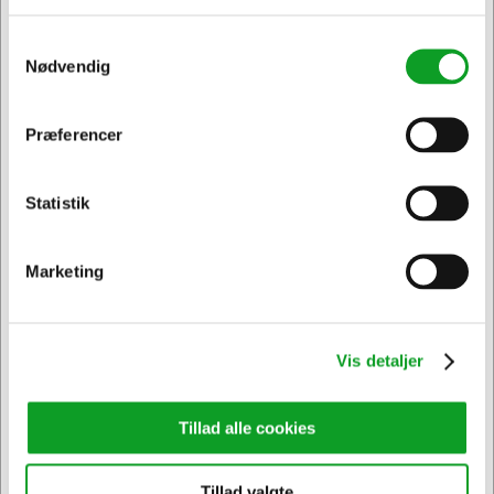
Føj til kurv
Føj til kurv
Samtykkevalg
Nødvendig
På lager | Levering: 1-2
På lager | Levering: 1-2
hverdage
hverdage
Sælges i pakker af 10 Stk.
Præferencer
Jeg ønsker at handle som
Statistik
Privat
Erhverv & EAN
Marketing
Vis detaljer
Tillad alle cookies
Vi har åben hele døgnet
på
hertelsboresko.dk
Tillad valgte