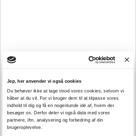
ekstra sarte og følsomme hud. ABENAs Skumsæbe er mild
mod din hud, men effektiv over for bakterier og urenheder.
Andre købte også
Spar 44%
Jep, her anvender vi også cookies
Du behøver ikke at tage imod vores cookies, selvom vi
håber at du vil. For vi bruger dem til at tilpasse vores
1122752
264708
indhold til dig og få en nogenlunde idé af, hvem der
Skuresvamp grov ass.
Panodil Zapp 10 stk 500
besøger os. Derfor deler vi også data med vores
farver 9x6 cm
mg.
partnere, ifm. analysering og forbedring af din
Normalpris DKK 2,21
DKK 1,24
DKK 31,19
brugeroplevelse.
/ Stk.
/ Stk.
Fra
DKK 0,99 ekskl. moms
DKK 24,95 ekskl. moms