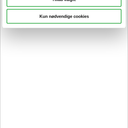
Kun nødvendige cookies
Sikker levering med GLS
og
egen fragtmand
Kontakt DK's måske
høfligste
kundeservice