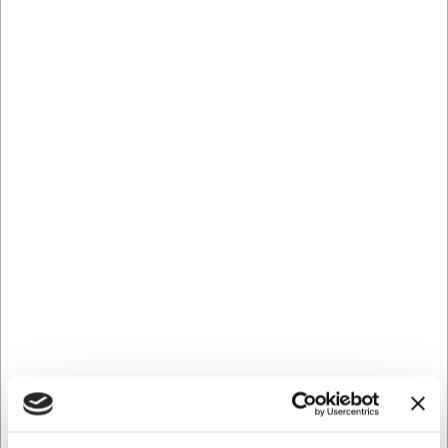
der kan øge din brandgenkendelse og tiltrække nye kunder,
mens du er på farten.
For at sikre en nem og præcis påsætning af din bilreklame
anbefaler vi at bruge en blanding af vand, sprit og sulfo. Denne
metode giver dig fleksibilitet til at justere placeringen, så du
opnår det ønskede resultat uden besvær.
En "CVR streamer" er et CVR-skilt, der er monteret på en bil
eller varevogn, som viser virksomhedens CVR-nummer. Denne
type streamer anvendes til at vise, at en virksomhed er
registreret i det danske CVR-register.