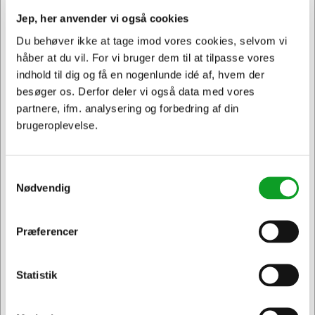
Jep, her anvender vi også cookies
Du behøver ikke at tage imod vores cookies, selvom vi
håber at du vil. For vi bruger dem til at tilpasse vores
indhold til dig og få en nogenlunde idé af, hvem der
besøger os. Derfor deler vi også data med vores
partnere, ifm. analysering og forbedring af din
brugeroplevelse.
Råd og ekspertise
Giv dit grafiske materiale det professionelle præg, det fortjener.
Samtykkevalg
Hos os forstår vi, at kvaliteten af dit visuelle udtryk er
Nødvendig
afgørende for, hvordan dine produkter, ydelser og service
opfattes. Vi tilbyder en omfattende opsætning af dine grafiske
opgaver, hvor vi hjælper med alt fra layout og udkast til tekst-
Præferencer
Jeg ønsker at handle som
og billedbehandling. Uanset om du har brug for rentegning af
dit logo eller idéudvikling, er vi klar til at bringe dine visioner til
live med præcision og kreativitet.
Statistik
Privat
Erhverv & EAN
Hvis du ønsker at tage kontrol over opsætningen af dit
materiale, er vi her for at støtte dig. Kontakt os gerne inden du