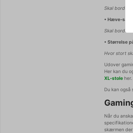
Skal bordet n
• Hæve-sænk
Skal bordet ku
• Størrelse p
Hvor stort s
Udover gamin
Her kan du og
XL-stole
her.
Du kan også 
Gaming
Når du anskaf
specifikation
skærmen der 