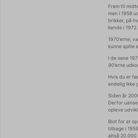
Frem til midt
men i 1958 ud
brikker, på h
kende i 1972.
1970’erne, v
kunne spille 
I de sene 197
90’erne udko
Hvis du er fø
endelig ikke
Siden år 2000
Derfor uanse
opleve udvikl
Blot for at o
tilbage i 195
altså 20.000