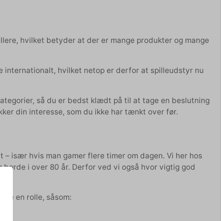
lere, hvilket betyder at der er mange produkter og mange
nternationalt, hvilket netop er derfor at spilleudstyr nu
kategorier, så du er bedst klædt på til at tage en beslutning
ker din interesse, som du ikke har tænkt over før.
t – især hvis man gamer flere timer om dagen. Vi her hos
g borde i over 80 år. Derfor ved vi også hvor vigtig god
ille en rolle, såsom: