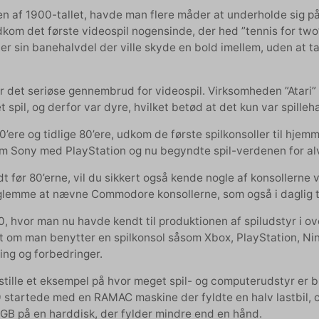
en af 1900-tallet, havde man flere måder at underholde sig på,
kom det første videospil nogensinde, der hed ”tennis for two”,
ver sin banehalvdel der ville skyde en bold imellem, uden at t
ar det seriøse gennembrud for videospil. Virksomheden ”Atari
et spil, og derfor var dyre, hvilket betød at det kun var spilleh
0’ere og tidlige 80’ere, udkom de første spilkonsoller til hje
m Sony med PlayStation og nu begyndte spil-verdenen for alvo
dt før 80’erne, vil du sikkert også kende nogle af konsollerne 
 glemme at nævne Commodore konsollerne, som også i daglig
, hvor man nu havde kendt til produktionen af spiludstyr i ove
t om man benytter en spilkonsol såsom Xbox, PlayStation, Nin
ing og forbedringer.
pstille et eksempel på hvor meget spil- og computerudstyr er 
9 startede med en RAMAC maskine der fyldte en halv lastbil, 
 GB på en harddisk, der fylder mindre end en hånd.