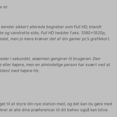
r er:
kender sikkert allerede begreber som Full HD, blandt
tte og vandrette side, Full HD hedder f.eks. 1080x1920p,
illedet, men jo mere kræver det af din gamer pc’s grafikkort.
leder i sekundet, skærmen gengiver til brugeren. Den
eller højere, men en almindelige person har svært ved at
ældent med højere Hz.
get til at styre din nye station med, og det kan du gøre med
ikrer at alle dine præferencer til dit behov også kan blive