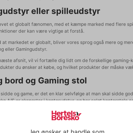
udstyr eller spilleudstyr
evet et globalt fænomen, med et kæmpe marked med flere spil
unktioner der kan være vigtige at forstå.
at markedet er globalt, bliver vores sprog også mere og mere i
g eller Gamingudstyr.
 næste afsnit, vil vi fortælle dig lidt om de forskellige gaming-
dukter du ønsker at købe, og hvilket produkter der måske væk
 bord og Gaming stol
sidde og game, er det en klar selvfølge at man skal sidde god
ko A/S er eksperter i kontorudstyr, og har solgt kontorstole o
or dig som bruger længere tid foran en pc.
d og lede efter et gaming bord, er der flere faktorer der kan sp
ordet
Jeg ønsker at handle som