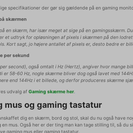
ige specifikationer der gør sig gældende på en gaming monito
 på skærmen
på en skærm, har især meget at sige på en gamingsskærm. Du 
er et udtryk for opløsningen af pixels i skærmen på den lodre
els. Kort sagt, jo højere antallet af pixels er, desto bedre er b
ede per sekund
er second), også omtalt i Hz (Hertz), angiver hvor mange bil
i er 58-60 Hz, nogle skærme bliver dog også lavet med 144Hz 
 mere end 144Hz i et billede, og derfor produceres skærme sj
res udvalg af
Gaming skærme her
.
 mus og gaming tastatur
anskaffet dig en skærm, bord og stol, skal du nu også have no
g en mus. Også her er der ting man kan tage stilling til, så du s
nye gaming mus eller gaming tastatur.