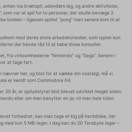
 enten via brætspil, udendørs leg, og andre aktiviteter,
 som var et spil for to personer, der skulle bevæge 2
abe bolden – ligesom spillet ”pong” man senere kom til at
” udkom med deres store arkadekonsoller, som typisk kun
allerne der havde råd til at købe disse konsoller.
mmet, fra virksomhederne ”Nintendo” og ”Sega”. Senere i
r at tage fart.
vi nævner her, og blot for at vække din nostalgi, må vi
 tale er kendt som Commodore 64.
r 30 år, er spiludstyret blot blevet udviklet meget siden.
tendo eller om man benytter en pc vil man hele tiden
blevet forbedret, kan man tage et kig på harddiske, der
og med kun 5 MB-lager. I dag kan du 20 Terabyte lager –