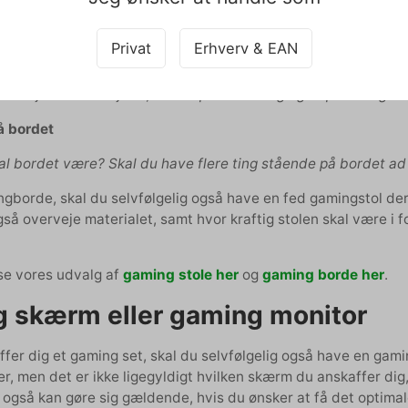
emt kunne skjule støv, snavs osv. Kommer bordet til at stå i di
Privat
Erhverv & EAN
e funktion
nne justeres i højden, så det passer til dig og er personligt ind
å bordet
kal bordet være? Skal du have flere ting stående på bordet a
gborde, skal du selvfølgelig også have en fed gamingstol de
så overveje materialet, samt hvor kraftig stolen skal være i f
se vores udvalg af
gaming stole her
og
gaming borde her
.
 skærm eller gaming monitor
fer dig et gaming set, skal du selvfølgelig også have en gami
er, men det er ikke ligegyldigt hvilken skærm du anskaffer dig,
også kan gøre sig gældende, hvis du ønsker at få det optimal