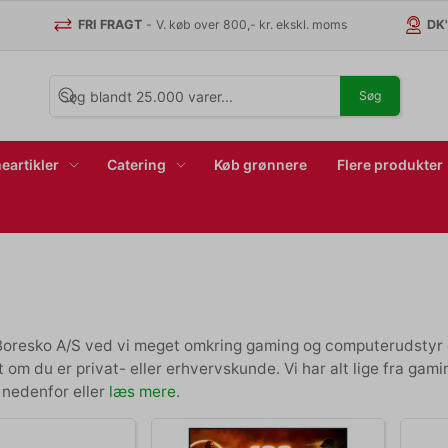
FRI FRAGT
-
V. køb over 800,- kr. ekskl. moms
DK
Søg
eartikler
Catering
Køb grønnere
Flere produkter
Boresko A/S ved vi meget omkring gaming og computerudstyr d
 om du er privat- eller erhvervskunde. Vi har alt lige fra gam
 nedenfor eller
læs mere
.