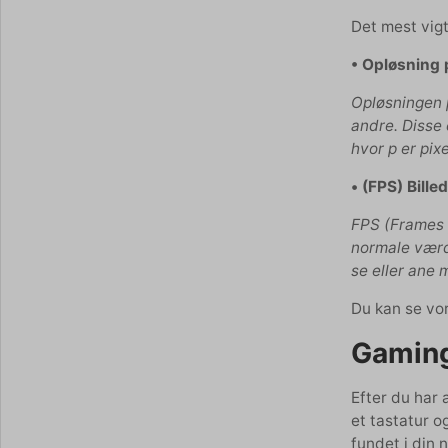
Det mest vigt
• Opløsning
Opløsningen 
andre. Disse 
hvor p er pix
• (FPS) Bill
FPS (Frames p
normale værd
se eller ane
Du kan se vo
Gaming
Efter du har 
et tastatur o
fundet i din 