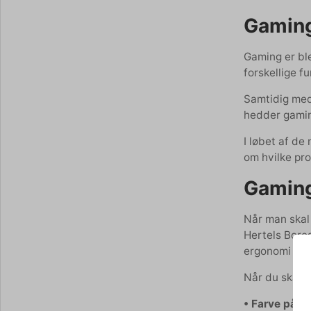
Gaming
Gaming er bl
forskellige f
Samtidig med 
hedder gamin
I løbet af de
om hvilke pro
Gaming
Når man skal 
Hertels Bores
ergonomi er f
Når du skal u
• Farve på b