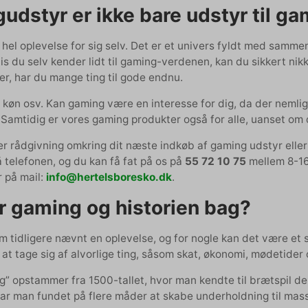
udstyr er ikke bare udstyr til g
hel oplevelse for sig selv. Det er et univers fyldt med samme
is du selv kender lidt til gaming-verdenen, kan du sikkert ni
er, har du mange ting til gode endnu.
 køn osv. Kan gaming være en interesse for dig, da der nemlig 
 Samtidig er vores gaming produkter også for alle, uanset om
r rådgivning omkring dit næste indkøb af gaming udstyr eller 
å telefonen, og du kan få fat på os på
55 72 10 75
mellem 8-16 
 på mail:
info@hertelsboresko.dk
.
r gaming og historien bag?
 tidligere nævnt en oplevelse, og for nogle kan det være et s
at tage sig af alvorlige ting, såsom skat, økonomi, mødetider 
g” opstammer fra 1500-tallet, hvor man kendte til brætspil 
har man fundet på flere måder at skabe underholdning til mas