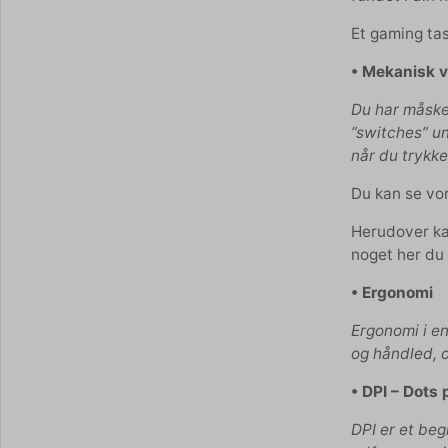
Et gaming tas
• Mekanisk v
Du har måske 
”switches” un
når du trykke
Du kan se vo
Herudover kan
noget her du
• Ergonomi
Ergonomi i en
og håndled, o
• DPI – Dots 
DPI er et be