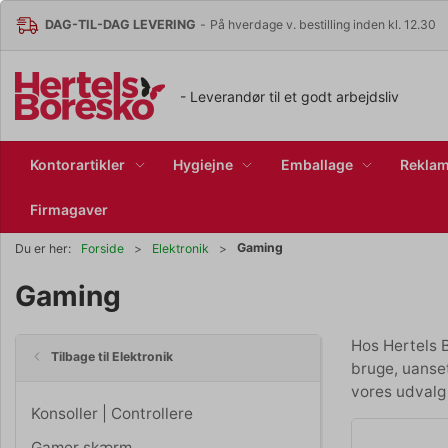
DAG-TIL-DAG LEVERING
-
På hverdage v. bestilling inden kl. 12.30
- Leverandør til et godt arbejdsliv
Kontorartikler
Hygiejne
Emballage
Reklam
Firmagaver
Gaming
Du er her:
Forside
Elektronik
Gaming
Hos Hertels 
Tilbage til Elektronik
bruge, uanset
vores udvalg
Konsoller | Controllere
Gamer skærm