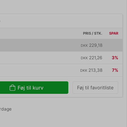
e
PRIS / STK.
SPAR
229,18
DKK
221,26
3%
DKK
213,38
7%
DKK
Føj til kurv
Føj til favoritliste
erdage