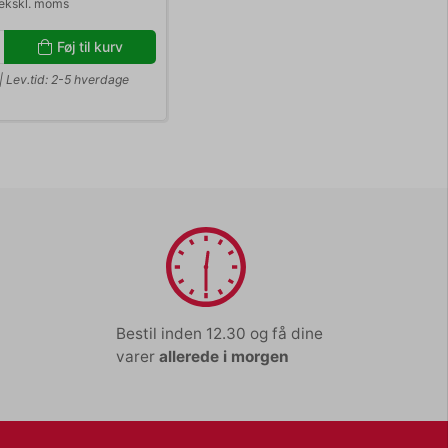
ekskl. moms
Føj til kurv
| Lev.tid: 2-5 hverdage
Bestil inden 12.30 og få dine
varer
allerede i morgen