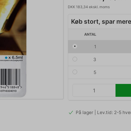
DKK 183,34 ekskl. moms
Køb stort, spar mer
ANTAL
1
3
5
På lager | Lev.tid: 2-5 hv