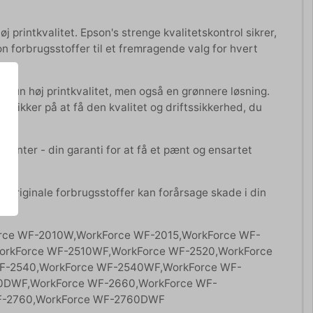
j printkvalitet. Epson's strenge kvalitetskontrol sikrer,
on forbrugsstoffer til et fremragende valg for hvert
e kun høj printkvalitet, men også en grønnere løsning.
e sikker på at få den kvalitet og driftssikkerhed, du
 printer - din garanti for at få et pænt og ensartet
 uoriginale forbrugsstoffer kan forårsage skade i din
Force WF-2010W,WorkForce WF-2015,WorkForce WF-
orkForce WF-2510WF,WorkForce WF-2520,WorkForce
F-2540,WorkForce WF-2540WF,WorkForce WF-
0DWF,WorkForce WF-2660,WorkForce WF-
F-2760,WorkForce WF-2760DWF