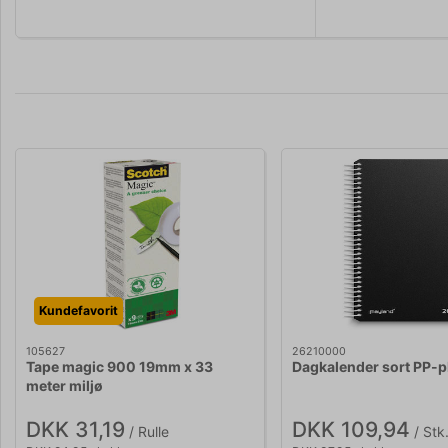
Kundefavorit
105627
26210000
Tape magic 900 19mm x 33
Dagkalender sort PP-p
meter miljø
DKK 31,19
DKK 109,94
/ Rulle
/ Stk