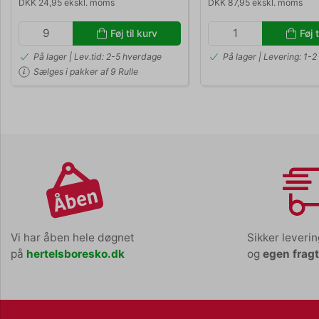
DKK 24,95 ekskl. moms
DKK 87,95 ekskl. moms
Føj til kurv
Føj t
På lager | Lev.tid: 2-5 hverdage
På lager | Levering: 1-
Sælges i pakker af 9 Rulle
Vi har åben hele døgnet
Sikker leveri
på
hertelsboresko.dk
og
egen frag