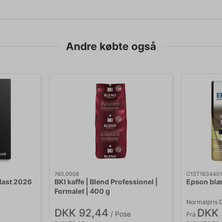
Andre købte også
740.0008
C13T163440
last 2026
BKI kaffe | Blend Professionel |
Epson blæ
Formalet | 400 g
Normalpris 
DKK 92,44
DKK 
.
/ Pose
Fra