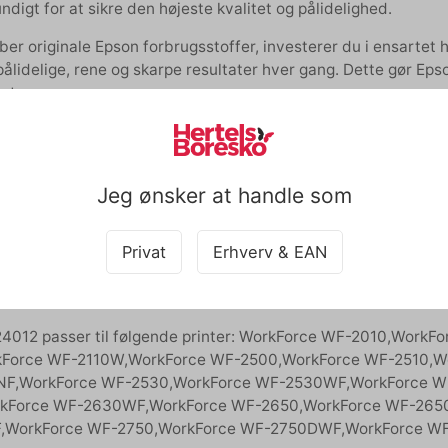
ndigt for at sikre den højeste kvalitet og pålidelighed.
er originale Epson forbrugsstoffer, investerer du i ensartet hø
pålidelige, rene og skarpe resultater hver gang. Dette gør Eps
nt.
brugsstoffer er designet med henblik på miljøet og leverer ikk
offerne er nøjagtigt afstemt til Epson-printere, så du kan vær
 Invester i Epson forbrugsstoffer og oplev forskellen.
Jeg ønsker at handle som
resko anbefaler, at du vælger originale forbrugsstoffer til din
Privat
Erhverv & EAN
forbygger du, at der ikke kommer ekstra slid på din printer, da
4012 passer til følgende printer: WorkForce WF-2010,Work
kForce WF-2110W,WorkForce WF-2500,WorkForce WF-2510,W
F,WorkForce WF-2530,WorkForce WF-2530WF,WorkForce W
kForce WF-2630WF,WorkForce WF-2650,WorkForce WF-265
WorkForce WF-2750,WorkForce WF-2750DWF,WorkForce W