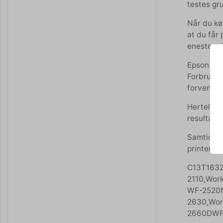
testes gru
Når du køb
at du får 
eneste pri
Epson for
Forbrugsst
forventer.
Hertels Bo
resultat.
Samtidig 
printer.
C13T1632
2110,Wor
WF-2520N
2630,Wor
2660DWF,