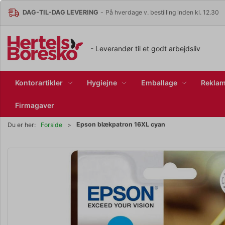
DAG-TIL-DAG LEVERING
-
På hverdage v. bestilling inden kl. 12.30
- Leverandør til et godt arbejdsliv
Kontorartikler
Hygiejne
Emballage
Reklam
Firmagaver
Epson blækpatron 16XL cyan
Du er her:
Forside