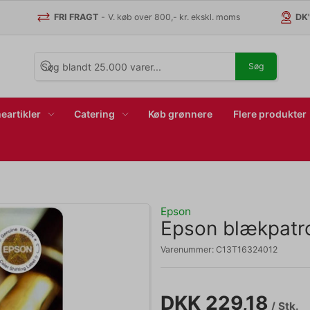
FRI FRAGT
-
V. køb over 800,- kr. ekskl. moms
DK
Søg
eartikler
Catering
Køb grønnere
Flere produkter
Epson
Epson blækpatr
Varenummer:
C13T16324012
DKK 229,18
/ Stk.