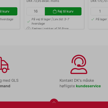
DKK 73,95 ekskl. moms
DKK 170,70 
il kurv
Føj til kurv
2 hverdage
På vej til lager | Lev.tid: 3-7
På lager 
hverdage
Sælges i pakker af 16 Pose
ng med GLS
Kontakt DK's måske
tmand
høfligste
kundeservice