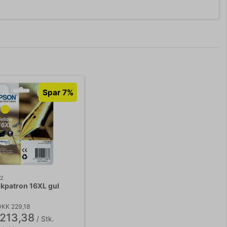
Spar 7%
12
kpatron 16XL gul
DKK 229,18
213,38
/ Stk.