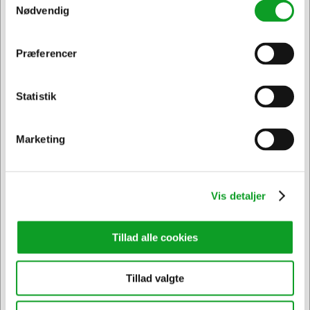
Nødvendig
Sælges i pakker af 12 Stk.
Præferencer
Jeg ønsker at handle som
Statistik
Privat
Erhverv & EAN
Marketing
Vis detaljer
Vi har åben hele døgnet
på
hertelsboresko.dk
Tillad alle cookies
Tillad valgte