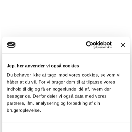
Andre købte også
Spar 15%
Spar 19%
Jep, her anvender vi også cookies
101677
10220112
Du behøver ikke at tage imod vores cookies, selvom vi
Elastikker | 16 |
Prisetiket 26x16mm
håber at du vil. For vi bruger dem til at tilpasse vores
1,75x60mm | brun | 1 kg
aftagelig hvid 1200 stk
ca 3676 stk
indhold til dig og få en nogenlunde idé af, hvem der
Normalpris DKK 127,19
Normalpris DKK 77,44
besøger os. Derfor deler vi også data med vores
DKK 108,69
DKK 62,44
/
/
Fra
Fra
partnere, ifm. analysering og forbedring af din
Pakker
Stk.
brugeroplevelse.
DKK 86,95 ekskl. moms
DKK 49,95 ekskl. moms
Føj til kurv
Føj til kurv
På lager | Lev.tid: 2-5
På vej til lager | Lev.tid: 5-
Samtykkevalg
hverdage
10 hverdage