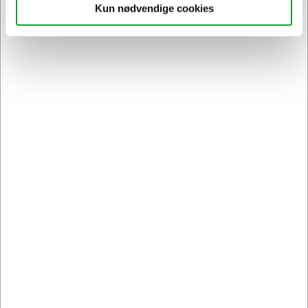
Kun nødvendige cookies
Sikker levering med GLS
og
egen fragtmand
Kontakt DK's måske
høfligste
kundeservice