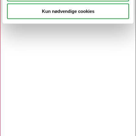
Kun nødvendige cookies
Kundeservice
Om Hertels Boresko A/S
Kundeservice og kontakt
Persondatapolitik
Salgs- og leveringsbetingelser
Returnering af varer
Bliv kunde
Opret
|
Login
Glemt adgangskode
Kundeudtalelser
Brands
|
Kataloger
Green Office
Godt at vide
Hygiejneløsning