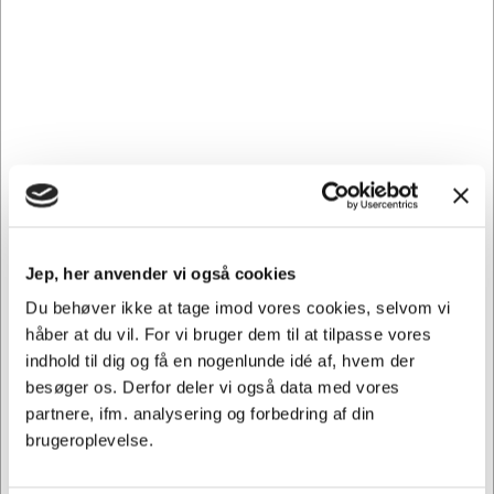
Sikker levering med GLS
og
egen fragtmand
Jep, her anvender vi også cookies
Du behøver ikke at tage imod vores cookies, selvom vi
håber at du vil. For vi bruger dem til at tilpasse vores
Kontakt DK's måske
indhold til dig og få en nogenlunde idé af, hvem der
høfligste
kundeservice
besøger os. Derfor deler vi også data med vores
partnere, ifm. analysering og forbedring af din
brugeroplevelse.