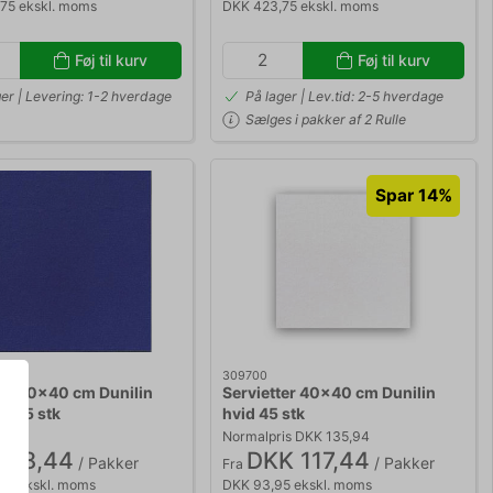
75 ekskl. moms
DKK 423,75 ekskl. moms
Føj til kurv
Føj til kurv
ger | Levering: 1-2 hverdage
På lager | Lev.tid: 2-5 hverdage
Sælges i pakker af 2 Rulle
Spar 14%
309700
ter 40x40 cm Dunilin
Servietter 40x40 cm Dunilin
å 45 stk
hvid 45 stk
Normalpris DKK 135,94
258,44
DKK 117,44
/ Pakker
/ Pakker
Fra
75 ekskl. moms
DKK 93,95 ekskl. moms