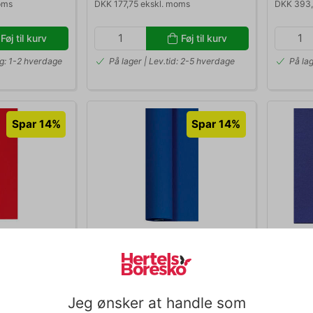
oms
DKK 177,75 ekskl. moms
DKK 393,
Føj til kurv
Føj til kurv
ng: 1-2 hverdage
På lager | Lev.tid: 2-5 hverdage
På la
Spar 14%
Spar 14%
309550
309711
er Dunicel rød
Dug 1,18 x 25 meter Dunicel
Serviet
mørkeblå
mørkebl
94
Normalpris DKK 615,94
69
DKK 529,69
DKK 
/ Rulle
/ Rulle
Fra
Jeg ønsker at handle som
moms
DKK 423,75 ekskl. moms
DKK 206,