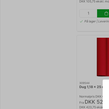
DKK 105,75 ekskl. m
På lager | Leveri
309544
Dug 1,18 x 25 met
Normalpris DKK 615,
DKK 529,
Fra
DKK 423,75 ekskl. 