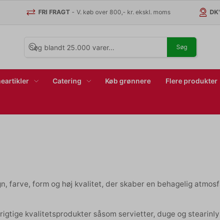
FRI FRAGT
-
V. køb over 800,- kr. ekskl. moms
DK
Søg
eartikler
Catering
Køb grønnere
Flere produkter
gn, farve, form og høj kvalitet, der skaber en behagelig atmo
ørigtige kvalitetsprodukter såsom servietter, duge og stearinl