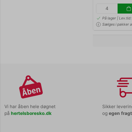
På lager | Lev.ti
Sælges i pakker a
Vi har åben hele døgnet
Sikker leveri
på
hertelsboresko.dk
og
egen frag