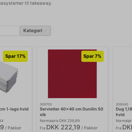
esystemer til takeaway.
Kategori
Spar 17%
Spar 7%
309705
309540
cm 1-lags hvid
Servietter 40x40 cm Dunilin 50
Dug 1,1
stk
hvid
44
Normalpris DKK 239,69
Normalpr
19
DKK 222,19
DK
/ Pakker
/ Pakker
Fra
Fra