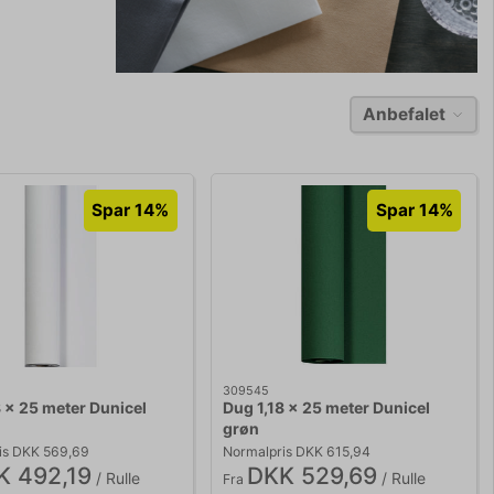
Anbefalet
Spar 14%
Spar 14%
309545
8 x 25 meter Dunicel
Dug 1,18 x 25 meter Dunicel
grøn
is DKK 569,69
Normalpris DKK 615,94
K 492,19
DKK 529,69
/ Rulle
/ Rulle
Fra