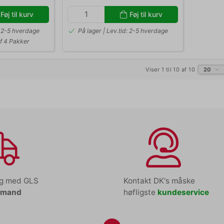
Føj til kurv
Føj til kurv
d: 2-5 hverdage
På lager | Lev.tid: 2-5 hverdage
f 4 Pakker
Viser 1 til 10 af 10
20
ng med GLS
Kontakt DK's måske
tmand
høfligste
kundeservice