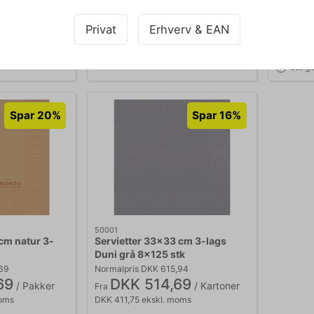
Privat
Erhverv & EAN
Føj til kurv
Føj til kurv
d: 2-5 hverdage
På lager | Lev.tid: 2-5 hverdage
På lag
Sælge
Spar 20%
Spar 16%
50001
cm natur 3-
Servietter 33x33 cm 3-lags
Duni grå 8x125 stk
,69
Normalpris DKK 615,94
69
DKK 514,69
/ Pakker
/ Kartoner
Fra
moms
DKK 411,75 ekskl. moms