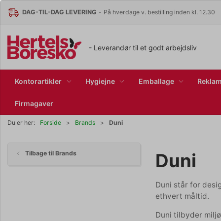
DAG-TIL-DAG LEVERING
-
På hverdage v. bestilling inden kl. 12.30
- Leverandør til et godt arbejdsliv
Kontorartikler
Hygiejne
Emballage
Reklam
Firmagaver
Duni
Du er her:
Forside
Brands
Duni
Tilbage til Brands
Duni står for desi
ethvert måltid.
Duni tilbyder milj