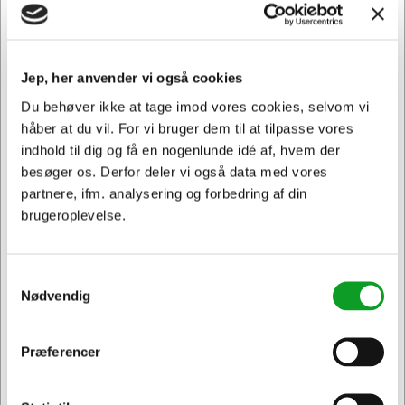
Normalpris DKK 127,19
DKK 109,94
/ Sæt
Fra
DKK 87,95 ekskl. moms
Jep, her anvender vi også cookies
Føj til kurv
Du behøver ikke at tage imod vores cookies, selvom vi
håber at du vil. For vi bruger dem til at tilpasse vores
På lager | Lev.tid: 2-5 hverdage
indhold til dig og få en nogenlunde idé af, hvem der
besøger os. Derfor deler vi også data med vores
partnere, ifm. analysering og forbedring af din
brugeroplevelse.
Samtykkevalg
Nødvendig
Præferencer
Jeg ønsker at handle som