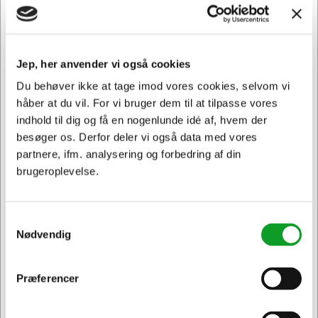
Når det kommer til at levere skarpe, klare udskrifter, har
originale HP forbrugsstoffer ingen sammenligning. Når du
blot vil have det bedste og pålidelige til din printer, er HP
forbrugsstoffer det klare valg. Invester i HP
Jep, her anvender vi også cookies
forbrugsstoffer for at sikre høj kvalitet print hver gang.
Du behøver ikke at tage imod vores cookies, selvom vi
Hertels Boresko anbefaler, at du vælger originale
håber at du vil. For vi bruger dem til at tilpasse vores
forbrugsstoffer til din printer - din garanti for at få et pænt
indhold til dig og få en nogenlunde idé af, hvem der
og ensartet resultat.
besøger os. Derfor deler vi også data med vores
Samtidig forbygger du, at der ikke kommer ekstra slid på
partnere, ifm. analysering og forbedring af din
din printer, da uoriginale forbrugsstoffer kan forårsage
brugeroplevelse.
skade i din printer.
F9J67A passer til følgende printer: Designjet T730,
Samtykkevalg
Designjet T830
Nødvendig
Præferencer
Jeg ønsker at handle som