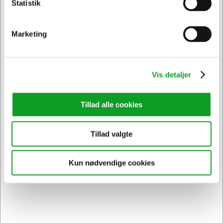
Statistik
Privat
Erhverv & EAN
Vi har åben hele døgnet
Marketing
på
hertelsboresko.dk
Vis detaljer
Tillad alle cookies
Sikker levering med GLS
Tillad valgte
og
egen fragtmand
Kun nødvendige cookies