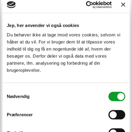
skade i din printer.
LC125XLM passer til følgende printer: MFC J 6720 DW,
MFC J 6920 DW, DCP J 4110DW, DCP J 4110 W, MFC J
Jep, her anvender vi også cookies
4310 DW, MFC J 4410 DW, MFC J 4510DW, MFC J
Du behøver ikke at tage imod vores cookies, selvom vi
4610DW, MFC J 4710DW, MFC J 6520 DW
håber at du vil. For vi bruger dem til at tilpasse vores
indhold til dig og få en nogenlunde idé af, hvem der
besøger os. Derfor deler vi også data med vores
Andre købte også
partnere, ifm. analysering og forbedring af din
brugeroplevelse.
Spar 7%
Spar 7%
Samtykkevalg
Nødvendig
Præferencer
Jeg ønsker at handle som
LC125XLC
LC125XLY
Brother blæk LC125XLC
Brother blæk LC125XLY