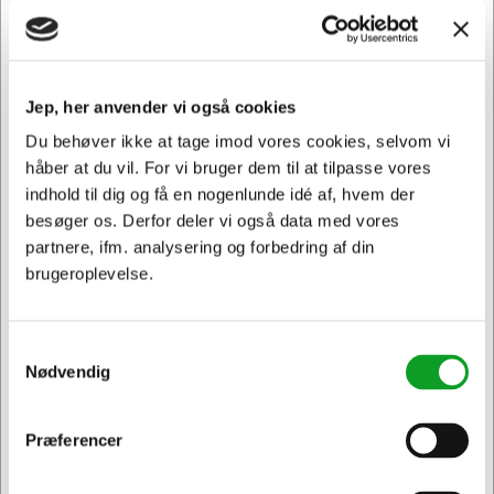
skade i din printer.
LC1240M passer til følgende printer: DCP J 525W, DCP J
725DW, DCP J 925DW, MFC J 430W, MFC J 435W, MFC J
Jep, her anvender vi også cookies
625DW, MFC J 660W, MFC J 825DW, MFC J 835DW, MFC
J 5910DW, MFC J 6510DW, MFC J 6710DW, MFC J
Du behøver ikke at tage imod vores cookies, selvom vi
6910DW
håber at du vil. For vi bruger dem til at tilpasse vores
indhold til dig og få en nogenlunde idé af, hvem der
besøger os. Derfor deler vi også data med vores
Andre købte også
partnere, ifm. analysering og forbedring af din
brugeroplevelse.
Spar 7%
Spar 29%
Samtykkevalg
Nødvendig
Præferencer
Jeg ønsker at handle som
KUNDEFAVORIT
LC1240Y
145430