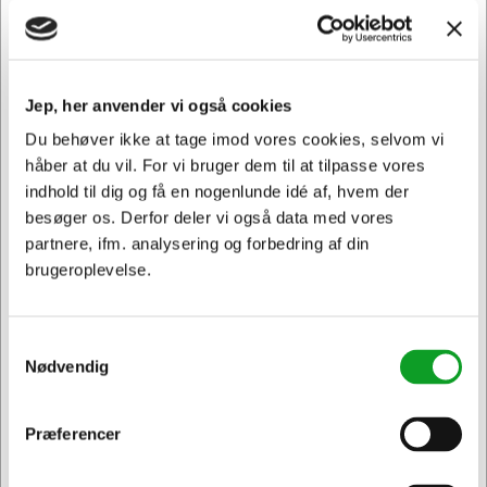
skade i din printer.
LC1240BK passer til følgende printer: DCP J 525W, DCP J
725DW, DCP J 925DW, MFC J 430W, MFC J 435W, MFC J
Jep, her anvender vi også cookies
625DW, MFC J 660W, MFC J 825DW, MFC J 835DW, MFC
J 5910DW, MFC J 6510DW, MFC J 6710DW, MFC J
Du behøver ikke at tage imod vores cookies, selvom vi
6910DW
håber at du vil. For vi bruger dem til at tilpasse vores
indhold til dig og få en nogenlunde idé af, hvem der
besøger os. Derfor deler vi også data med vores
Andre købte også
partnere, ifm. analysering og forbedring af din
brugeroplevelse.
Spar 21%
Spar 24%
Samtykkevalg
Nødvendig
Præferencer
Jeg ønsker at handle som
KUNDEFAVORIT
TILBUD
101736
108699