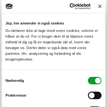
skade i din printer.
LC3217VALDR passer til følgende printer: MFC-J 6730
DW, MFC-J5330 DW, MFC-J5335 DW, MFC-J5335 DWF,
Jep, her anvender vi også cookies
MFC-J5730 DW, MFC-J5830 DW, MFC-J5930 DW, MFC-
J6530 DW, MFC-J6535 DW, MFC-J6930 DW, MFC-J6935
Du behøver ikke at tage imod vores cookies, selvom vi
DW, MFC-J6935 DWF
håber at du vil. For vi bruger dem til at tilpasse vores
indhold til dig og få en nogenlunde idé af, hvem der
besøger os. Derfor deler vi også data med vores
Andre købte også
partnere, ifm. analysering og forbedring af din
brugeroplevelse.
Spar 13%
Spar 7%
Samtykkevalg
Nødvendig
Præferencer
Jeg ønsker at handle som
KUNDEFAVORIT
396274
LC3217BK