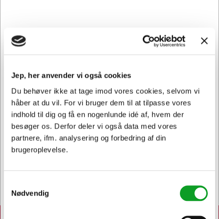
Kontakt DK's måske
Jep, her anvender vi også cookies
høfligste
kundeservice
Du behøver ikke at tage imod vores cookies, selvom vi
håber at du vil. For vi bruger dem til at tilpasse vores
indhold til dig og få en nogenlunde idé af, hvem der
besøger os. Derfor deler vi også data med vores
partnere, ifm. analysering og forbedring af din
brugeroplevelse.
Bestil inden 12.30 og få dine
varer
allerede i morgen
Samtykkevalg
Nødvendig
Hertels Boresko A/S