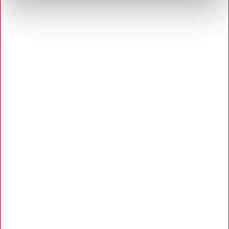
Returnering af varer
Bliv kunde
Opret
|
Login
Glemt adgangskode
Kundeudtalelser
Brands
|
Kataloger
Green Office
Godt at vide
Hygiejneløsning
Fødevarekontrol
Guides
|
Gaver
Makulatorguide
Tonerguide
Nyttige links
Affaldssortering
Erhvervstelefoni