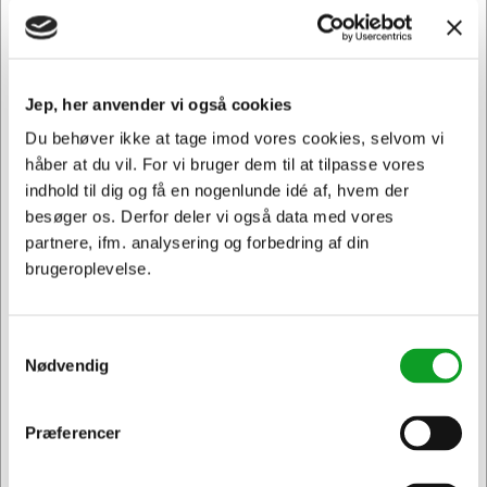
Jep, her anvender vi også cookies
Du behøver ikke at tage imod vores cookies, selvom vi
håber at du vil. For vi bruger dem til at tilpasse vores
indhold til dig og få en nogenlunde idé af, hvem der
besøger os. Derfor deler vi også data med vores
partnere, ifm. analysering og forbedring af din
brugeroplevelse.
Samtykkevalg
Råd og ekspertise
Nødvendig
Giv dit grafiske materiale det professionelle præg, det fortjener.
Hos os forstår vi, at kvaliteten af dit visuelle udtryk er
Præferencer
Jeg ønsker at handle som
afgørende for, hvordan dine produkter, ydelser og service
opfattes. Vi tilbyder en omfattende opsætning af dine grafiske