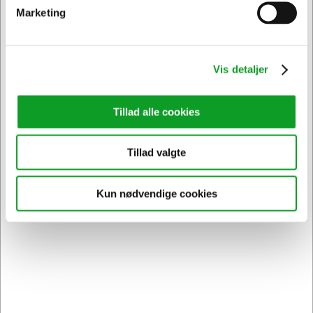
Marketing
Hertels Boresko A/S - online
Vis detaljer
kontorforsyning
Tillad alle cookies
Velkommen hos Hertels Boresko A/S - leverandør til et godt
arbejdsliv. Vi er en dansk virksomhed, som blev grundlagt i
1933, og selvom det er mere end 90 år siden, så synes vi
Tillad valgte
aldrig, at god service går af mode.
Vi er mere end blot en webshop; vi stræber efter at skabe en
Kun nødvendige cookies
interaktiv og engagerende shoppingoplevelse, hvor vores
erfarne personale altid er klar til at give personlig rådgivning
og assistance, så du kan finde de løsninger, der bedst
opfylder dine behov. For vores erhvervskunder tilbyder vi en
partner, der forstår de unikke behov og udfordringer ved at
drive en virksomhed, med fokus på pålidelig levering,
konkurrencedygtige priser og personlig service.
Hertels Boresko A/S tilbyder en omfattende online platform for